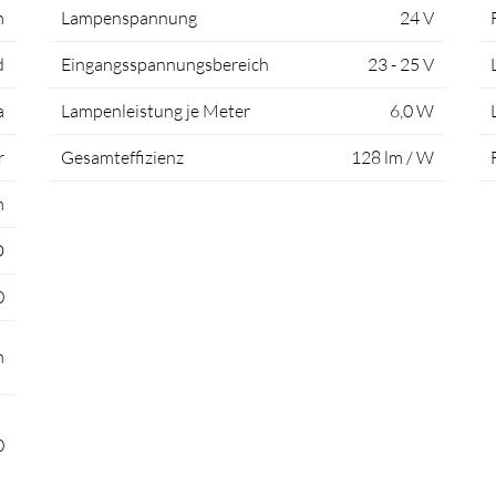
m
Lampenspannung
24 V
d
Eingangsspannungsbereich
23 - 25 V
a
Lampenleistung je Meter
6,0 W
r
Gesamteffizienz
128 lm / W
m
D
0
m
0