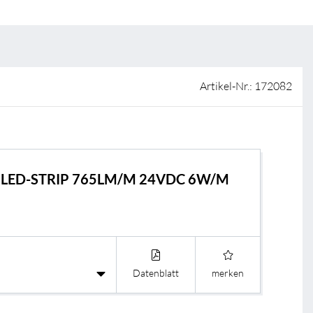
ISO-Zertifizierung
Verkaufsstellen
AGB & Garantiebedingungen
Lieferantenportal
Artikel-Nr.: 172082
FAQ
E LED-STRIP 765LM/M 24VDC 6W/M
Datenblatt
merken