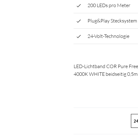
200 LEDs pro Meter
Plug&Play Stecksystem
24-Volt-Technologie
LED-Lichtband COR Pure Fr
4000K WHITE beidseitig 0,5m A
24