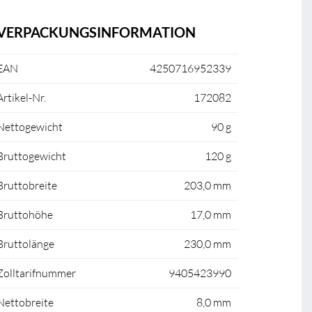
VERPACKUNGSINFORMATION
EAN
4250716952339
Artikel-Nr.
172082
Nettogewicht
90 g
Bruttogewicht
120 g
Bruttobreite
203,0 mm
Bruttohöhe
17,0 mm
Bruttolänge
230,0 mm
Zolltarifnummer
9405423990
Nettobreite
8,0 mm