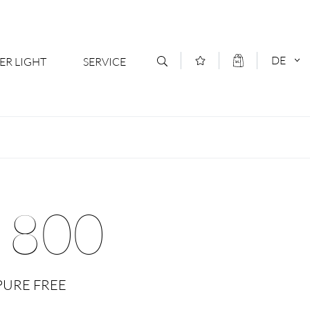
DE
ER LIGHT
SERVICE
Kontakt
DEUTSCH
oduktsortiment
News
ENGLISCH
ratoren
Newsletter Anmeldung
 800
- Ihr Mehrwert
Downloads & Formulare
rriere
Kataloge
 PURE FREE