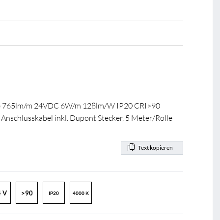
ee 765lm/m 24VDC 6W/m 128lm/W IP20 CRI>90
nschlusskabel inkl. Dupont Stecker, 5 Meter/Rolle
Text kopieren
 V
>90
IP20
4000 K