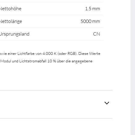
Nettohöhe
1.5 mm
Nettolänge
5000 mm
Ursprungsland
CN
wie einer Lichtfarbe von 4.000 K (oder RGB). Diese Werte
 Modul und Lichtstromabfall 10 % über die angegebene