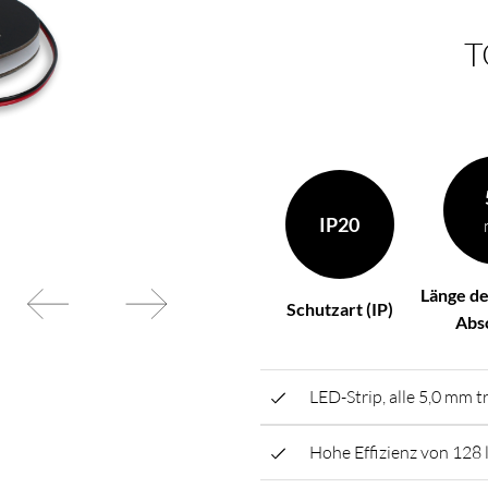
Ihren Wünschen zusammen
BL Netzteile Basic
T
BL Netzteile Dimmbar
BL Interieur
IP20
Länge de
Schutzart (IP)
Abs
LED-Strip, alle 5,0 mm 
Hohe Effizienz von 128