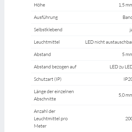
Höhe
1,5 m
Ausführung
Ban
Selbstklebend
j
Leuchtmittel
LED nicht austauschba
Abstand
5 m
Abstand bezogen auf
LED zu LE
Schutzart (IP)
IP2
Länge der einzelnen
5,0 m
Abschnitte
Anzahl der
Leuchtmittel pro
20
Meter