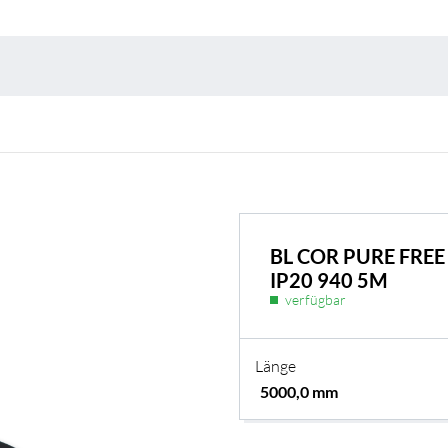
Umweltschutz & 
BL COR PURE FRE
IP20 940 5M
verfügbar
Länge
BL Shine Netzteile