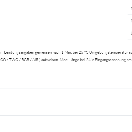
en: Leistungsangaben gemessen nach 1 Min. bei 25 °C Umgebungstemperatur so
 ECO / TWO / RGB / AIR ) aufweisen. Modullänge bei 24 V Eingangsspannung am