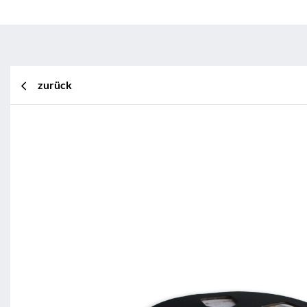
zurück
BL Shine XConfig