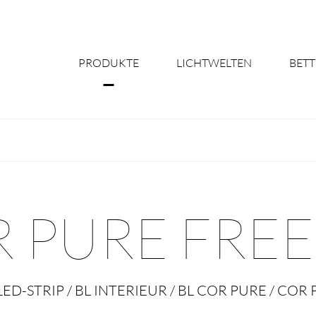
PRODUKTE
LICHTWELTEN
BETT
Über uns
Shine Suite - Pr
Produktkonfigu
 PURE FREE
Licht nach Maß 
Better Team - Ka
LED-STRIP / BL INTERIEUR / BL COR PURE / COR