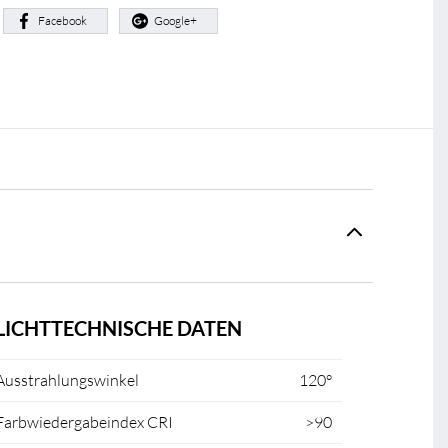
:
Facebook
Google+
LICHTTECHNISCHE DATEN
Ausstrahlungswinkel
120°
Farbwiedergabeindex CRI
>90