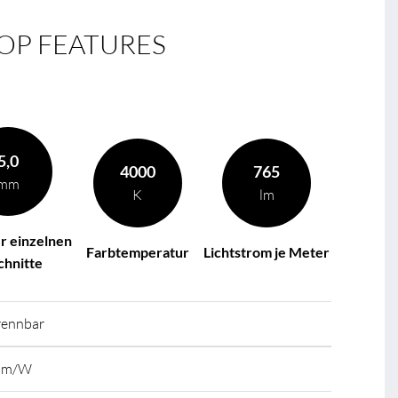
OP FEATURES
5,0
4000
765
mm
K
lm
r einzelnen
Farbtemperatur
Lichtstrom je Meter
chnitte
trennbar
 lm/W