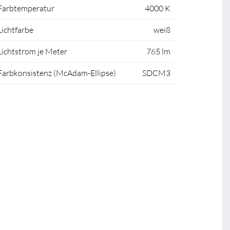
Farbtemperatur
4000 K
Lichtfarbe
weiß
Lichtstrom je Meter
765 lm
Farbkonsistenz (McAdam-Ellipse)
SDCM3