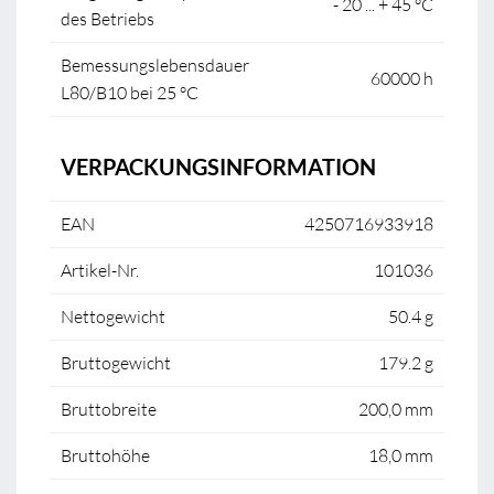
- 20 ... + 45 °C
des Betriebs
Bemessungslebensdauer
60000 h
L80/B10 bei 25 °C
VERPACKUNGSINFORMATION
EAN
4250716933918
Artikel-Nr.
101036
Nettogewicht
50.4 g
Bruttogewicht
179.2 g
Bruttobreite
200,0 mm
Bruttohöhe
18,0 mm