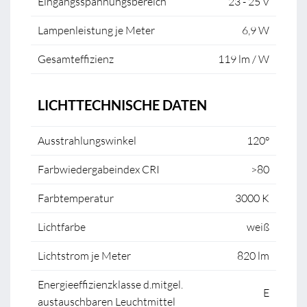
Eingangsspannungsbereich
23 - 25 V
Lampenleistung je Meter
6,9 W
Gesamteffizienz
119 lm / W
LICHTTECHNISCHE DATEN
Ausstrahlungswinkel
120°
Farbwiedergabeindex CRI
>80
Farbtemperatur
3000 K
Lichtfarbe
weiß
Lichtstrom je Meter
820 lm
Energieeffizienzklasse d.mitgel.
E
austauschbaren Leuchtmittel