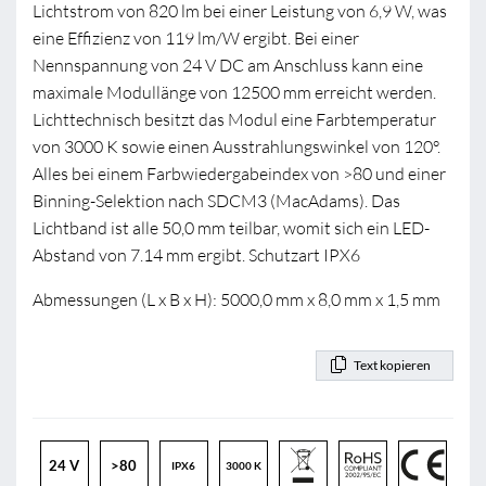
Lichtstrom von 820 lm bei einer Leistung von 6,9 W, was
eine Effizienz von 119 lm/W ergibt. Bei einer
Nennspannung von 24 V DC am Anschluss kann eine
maximale Modullänge von 12500 mm erreicht werden.
Lichttechnisch besitzt das Modul eine Farbtemperatur
von 3000 K sowie einen Ausstrahlungswinkel von 120°.
Alles bei einem Farbwiedergabeindex von >80 und einer
Binning-Selektion nach SDCM3 (MacAdams). Das
Lichtband ist alle 50,0 mm teilbar, womit sich ein LED-
Abstand von 7.14 mm ergibt. Schutzart IPX6
Abmessungen (L x B x H): 5000,0 mm x 8,0 mm x 1,5 mm
Text kopieren
24 V
>80
IPX6
3000 K