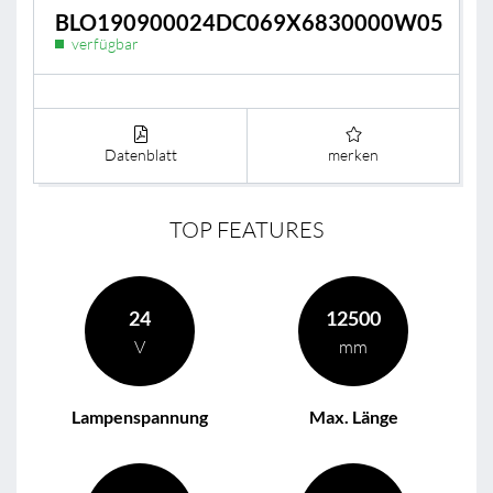
BLO190900024DC069X6830000W05
verfügbar
Datenblatt
merken
TOP FEATURES
24
12500
V
mm
Lampenspannung
Max. Länge