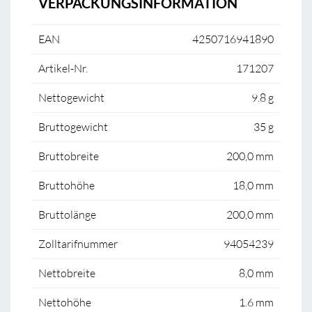
VERPACKUNGSINFORMATION
EAN
4250716941890
Artikel-Nr.
171207
Nettogewicht
9.8 g
Bruttogewicht
35 g
Bruttobreite
200,0 mm
Bruttohöhe
18,0 mm
Bruttolänge
200,0 mm
Zolltarifnummer
94054239
Nettobreite
8,0 mm
Nettohöhe
1.6 mm