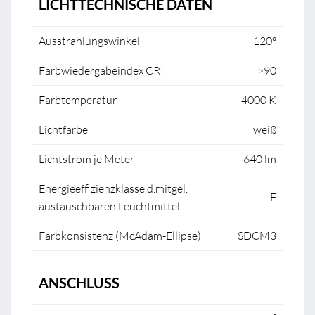
LICHTTECHNISCHE DATEN
Ausstrahlungswinkel
120°
Farbwiedergabeindex CRI
>90
Farbtemperatur
4000 K
Lichtfarbe
weiß
Lichtstrom je Meter
640 lm
Energieeffizienzklasse d.mitgel.
F
austauschbaren Leuchtmittel
Farbkonsistenz (McAdam-Ellipse)
SDCM3
ANSCHLUSS