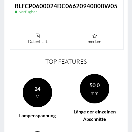
BLECP0600024DC06620940000W05
verfügbar
Datenblatt
merken
TOP FEATURES
50,0
24
mm
V
Länge der einzelnen
Lampenspannung
Abschnitte