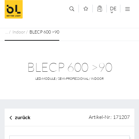
Zum Inhalt springen (Alt+0)
Zum Hauptmenü springen (Alt+1)
DE
DEUTSCH
Indoor
BLECP 600 >90
ENGLISCH
BLECP 600 >90
LED-MODULE / SEMI-PROFESSIONAL / INDOOR
Artikel-Nr.: 171207
zurück