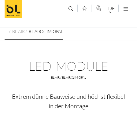
Zum Inhalt springen (Alt+0)
Zum Hauptmenü springen (Alt+1)
DE
DEUTSCH
BL AIR
BL AIR SLIM OPAL
ENGLISCH
LED-MODULE
BL AIR / BL AIR SLIM OPAL
Extrem dünne Bauweise und höchst flexibel
in der Montage