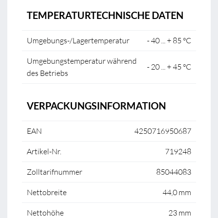
TEMPERATURTECHNISCHE DATEN
Umgebungs-/Lagertemperatur
- 40 ... + 85 °C
Umgebungstemperatur während
- 20 ... + 45 °C
des Betriebs
VERPACKUNGSINFORMATION
EAN
4250716950687
Artikel-Nr.
719248
Zolltarifnummer
85044083
Nettobreite
44,0 mm
Nettohöhe
23 mm