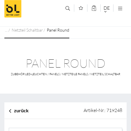
Zum Inhalt springen (Alt+0)
Zum Hauptmenü springen (Alt+1)
DE
DEUTSCH
Netzteil Schaltbar
Panel Round
ENGLISCH
PANEL ROUND
ZUBEHÖR LED-LEUCHTEN / PANELS / NETZTEILE PANELS / NETZTEIL SCHALTBAR
Artikel-Nr.: 719248
zurück