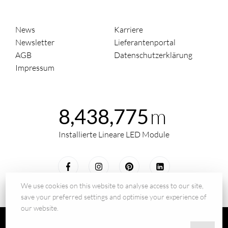
News
Karriere
Newsletter
Lieferantenportal
AGB
Datenschutzerklärung
Impressum
m
8,438,775
Installierte Lineare LED Module
We use cookies on this website to analyse access to our site,
save your preferred settings and optimise your experience of
our website.
© 2026 - BILTON LEDON Technology GmbH