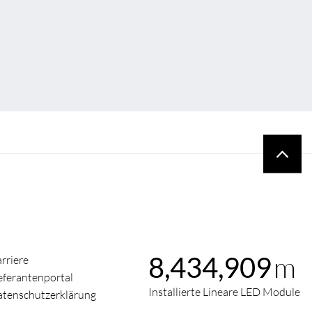
m
8,434,909
rriere
eferantenportal
Installierte Lineare LED Module
tenschutzerklärung