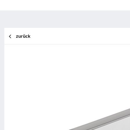
zurück
BL Shine XConfig
BL Shine XConfig - Sie stellen I
Wünschen zusammen