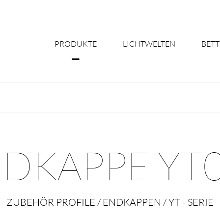
PRODUKTE
LICHTWELTEN
BETT
Über uns
Shine Suite - Pr
Produktkonfigu
DKAPPE YT
Licht nach Maß 
Better Team - Ka
ZUBEHÖR PROFILE / ENDKAPPEN / YT - SERIE