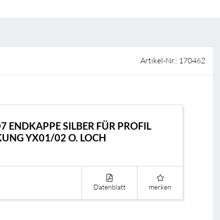
ISO-Zertifizierung
Verkaufsstellen
AGB & Garantiebedingungen
Lieferantenportal
Artikel-Nr.: 170462
FAQ
07 ENDKAPPE SILBER FÜR PROFIL
UNG YX01/02 O. LOCH
BL Shine Lichtm
BL Controller
Datenblatt
merken
BL Funk Controll
BL DALI Controll
BL Casambi