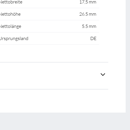
Nettobreite
17,5 mm
Nettohöhe
26.5 mm
Nettolänge
5.5 mm
Ursprungsland
DE