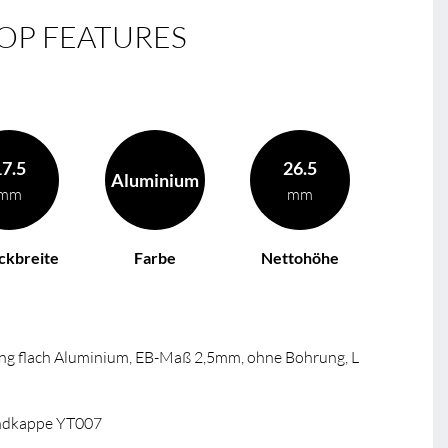
OP FEATURES
17.5
26.5
Aluminium
mm
mm
ckbreite
Farbe
Nettohöhe
ng flach Aluminium, EB-Maß 2,5mm, ohne Bohrung, L
ndkappe YT007