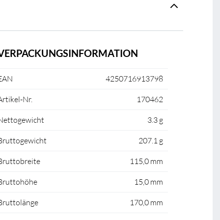
VERPACKUNGSINFORMATION
EAN
4250716913798
Artikel-Nr.
170462
Nettogewicht
3.3 g
Bruttogewicht
207.1 g
Bruttobreite
115,0 mm
Bruttohöhe
15,0 mm
Bruttolänge
170,0 mm