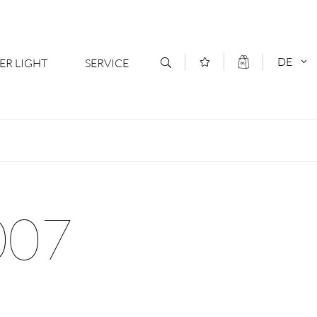
DE
ER LIGHT
SERVICE
Kontakt
DEUTSCH
oduktsortiment
News
ENGLISCH
ratoren
Newsletter Anmeldung
007
- Ihr Mehrwert
Downloads & Formulare
rriere
Kataloge