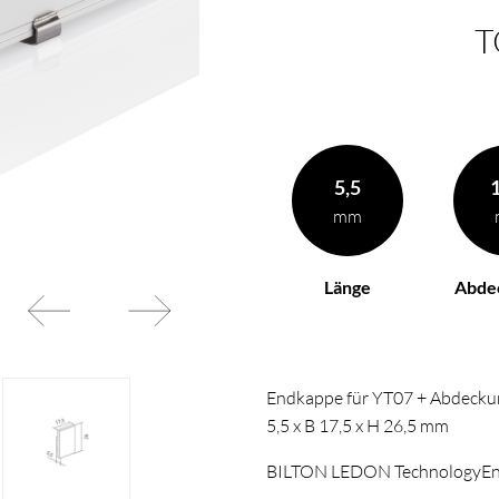
T
5,5
mm
Länge
Abde
Endkappe für YT07 + Abdecku
5,5 x B 17,5 x H 26,5 mm
BILTON LEDON TechnologyE