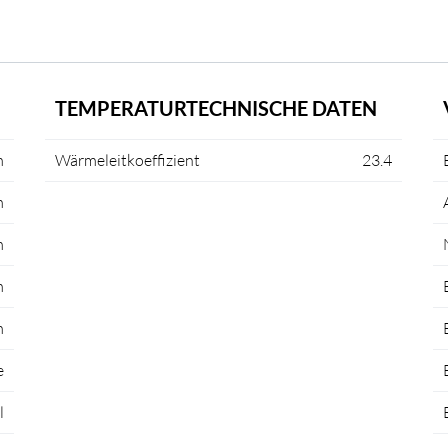
TEMPERATURTECHNISCHE DATEN
m
Wärmeleitkoeffizient
23.4
m
m
m
m
e
l