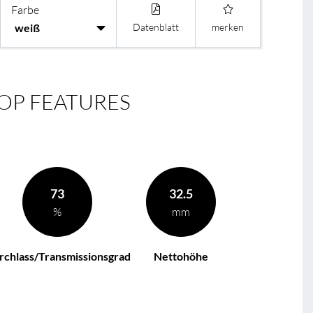
Farbe
BL Casambi
Datenblatt
merken
OP FEATURES
73
32.5
%
mm
rchlass/Transmissionsgrad
Nettohöhe