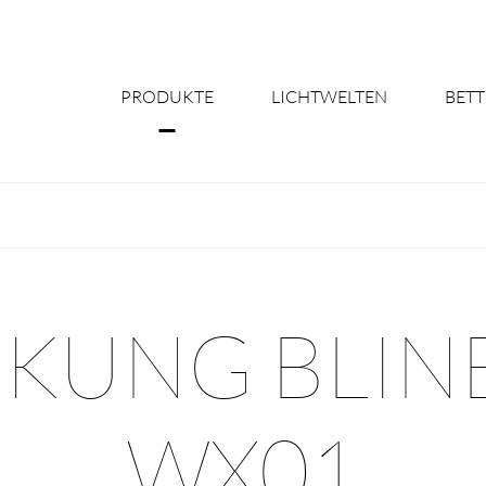
PRODUKTE
LICHTWELTEN
BETT
Über uns
Shine Suite - Pr
Produktkonfigu
KUNG BLIN
Licht nach Maß 
Better Team - Ka
WX01