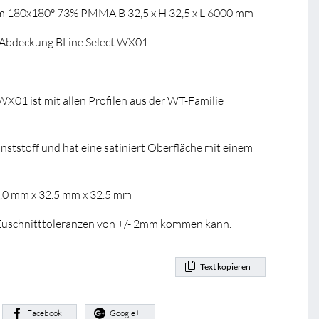
rm 180x180° 73% PMMA B 32,5 x H 32,5 x L 6000 mm
Abdeckung BLine Select WX01
WX01 ist mit allen Profilen aus der WT-Familie
ststoff und hat eine satiniert Oberfläche mit einem
0,0 mm x 32.5 mm x 32.5 mm
u Zuschnitttoleranzen von +/- 2mm kommen kann.
Text kopieren
:
Facebook
Google+