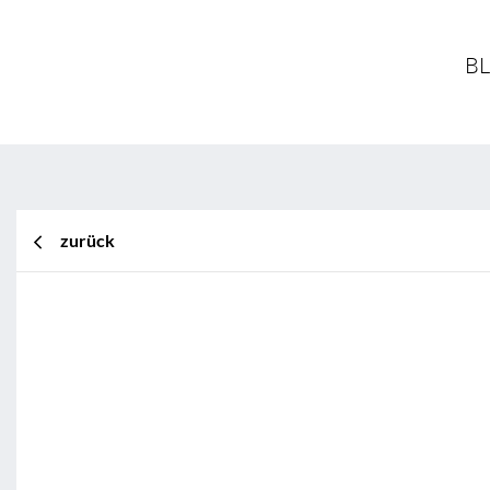
BL
zurück
BL Shine XConfig
BL Shine XConfig - Sie stellen Ihr Pr
Wünschen zusammen