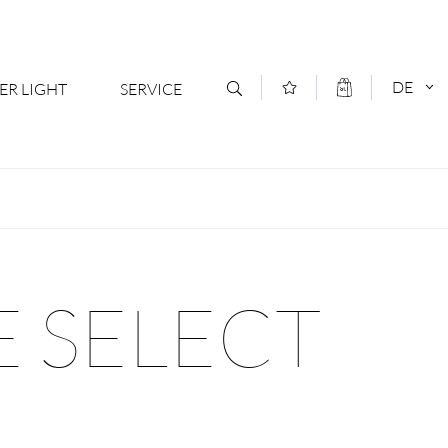
DE
ER LIGHT
SERVICE
Kontakt
DEUTSCH
oduktsortiment
News
ENGLISCH
ratoren
Newsletter Anmeldung
E SELECT
- Ihr Mehrwert
Downloads & Formulare
rriere
Kataloge