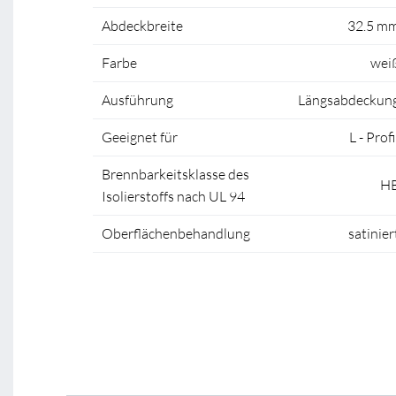
Abdeckbreite
32.5 m
Farbe
wei
Ausführung
Längsabdeckun
Geeignet für
L - Profi
Brennbarkeitsklasse des
H
Isolierstoffs nach UL 94
Oberflächenbehandlung
satinier