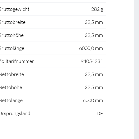
Bruttogewicht
282 g
Bruttobreite
32,5 mm
Bruttohöhe
32,5 mm
Bruttolänge
6000,0 mm
Zolltarifnummer
94054231
Nettobreite
32,5 mm
Nettohöhe
32.5 mm
Nettolänge
6000 mm
Ursprungsland
DE