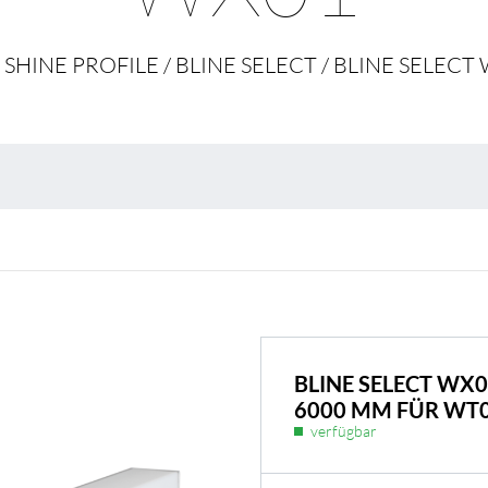
Umweltschutz & 
 SHINE PROFILE / BLINE SELECT / BLINE SELECT
BL Shine Netzteile
BLINE SELECT WX
6000 MM FÜR WT
odukt nach Ihren
BL Netzteile Basic
verfügbar
BL Netzteile Dimmbar
BL Interieur