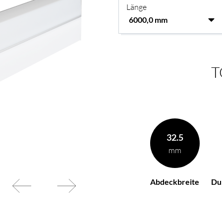
Länge
T
32.5
mm
Abdeckbreite
Du