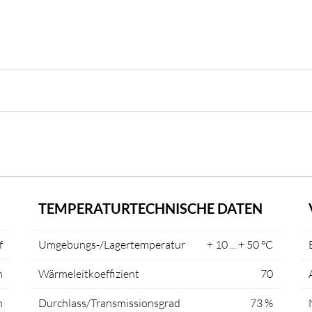
TEMPERATURTECHNISCHE DATEN
f
Umgebungs-/Lagertemperatur
+ 10 ... + 50 °C
m
Wärmeleitkoeffizient
70
m
Durchlass/Transmissionsgrad
73 %