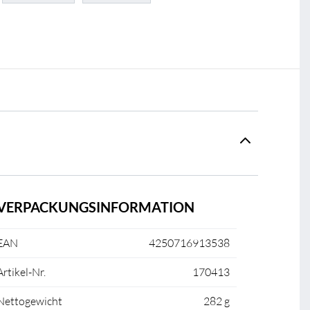
VERPACKUNGSINFORMATION
EAN
4250716913538
Artikel-Nr.
170413
Nettogewicht
282 g