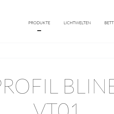
PRODUKTE
LICHTWELTEN
BETT
Über uns
Shine Suite - Pr
Produktkonfigu
OFIL BLIN
Licht nach Maß 
Better Team - Ka
VT01