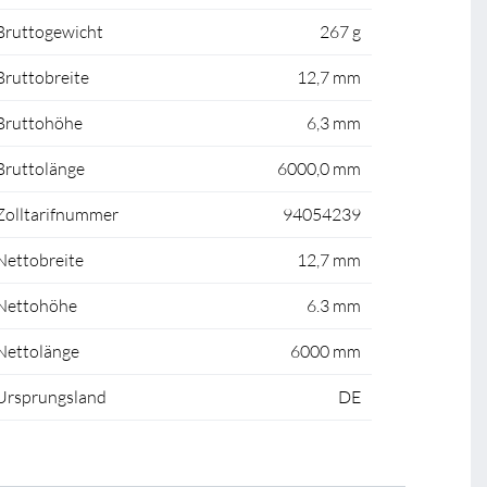
Bruttogewicht
267 g
Bruttobreite
12,7 mm
Bruttohöhe
6,3 mm
Bruttolänge
6000,0 mm
Zolltarifnummer
94054239
Nettobreite
12,7 mm
Nettohöhe
6.3 mm
Nettolänge
6000 mm
Ursprungsland
DE