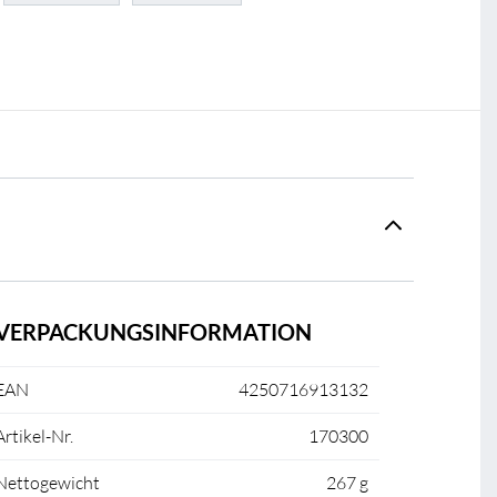
VERPACKUNGSINFORMATION
EAN
4250716913132
Artikel-Nr.
170300
Nettogewicht
267 g