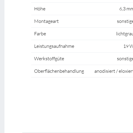
Höhe
6,3 m
Montageart
sonstig
Farbe
lichtgra
Leistungsaufnahme
19 
Werkstoffgüte
sonstig
Oberflächenbehandlung
anodisiert / eloxier