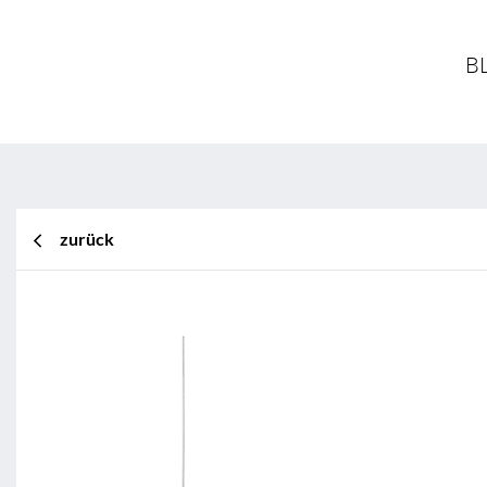
BL
zurück
BL Shine XConfig