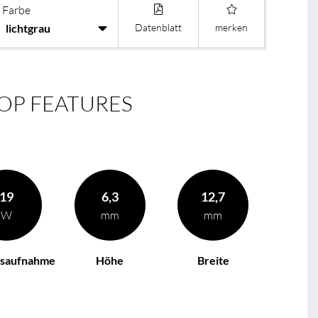
Farbe
Datenblatt
merken
OP FEATURES
19
6,3
12,7
W
mm
mm
gsaufnahme
Höhe
Breite