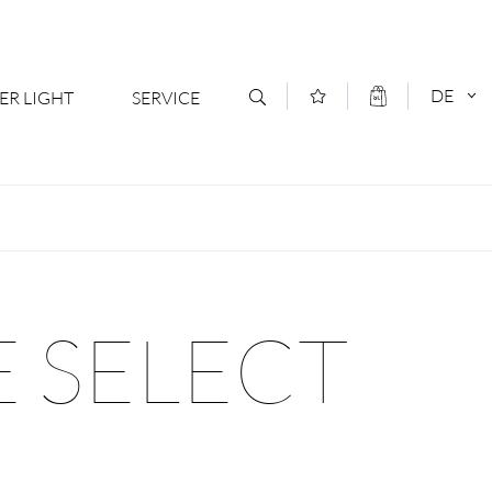
DE
ER LIGHT
SERVICE
Kontakt
DEUTSCH
oduktsortiment
News
ENGLISCH
ratoren
Newsletter Anmeldung
E SELECT
- Ihr Mehrwert
Downloads & Formulare
rriere
Kataloge