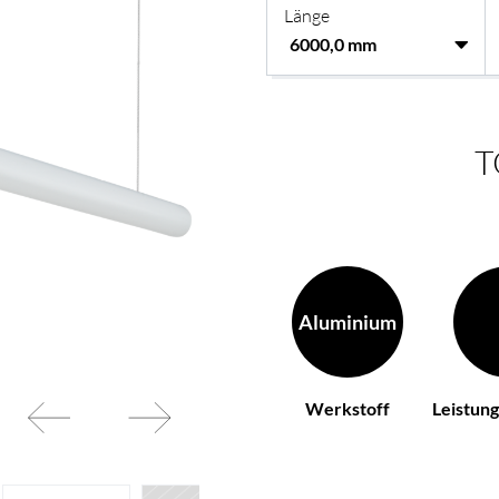
Länge
Ihren Wünschen
BL Netzteile Basic
BL Netzteile Dimmbar
BL Interieur
T
Aluminium
Werkstoff
Leistun