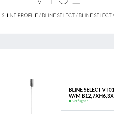
Umweltschutz & 
 SHINE PROFILE / BLINE SELECT / BLINE SELECT
BLINE SELECT VT0
W/M B12,7XH6,3
verfügbar
BL Shine Netzteile