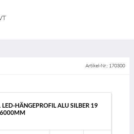
ISO-Zertifizierung
Verkaufsstellen
 VT
AGB & Garantiebedingungen
Lieferantenportal
FAQ
Artikel-Nr.: 170300
1 LED-HÄNGEPROFIL ALU SILBER 19
X6000MM