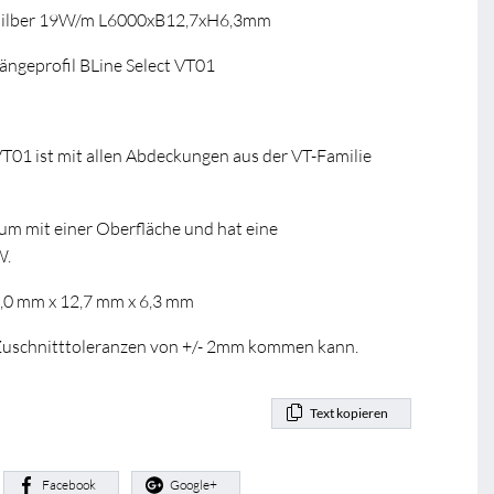
 silber 19W/m L6000xB12,7xH6,3mm
geprofil BLine Select VT01
VT01 ist mit allen Abdeckungen aus der VT-Familie
ium mit einer Oberfläche und hat eine
W.
0,0 mm x 12,7 mm x 6,3 mm
u Zuschnitttoleranzen von +/- 2mm kommen kann.
Text kopieren
:
Facebook
Google+