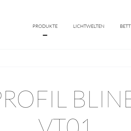
PRODUKTE
LICHTWELTEN
BETT
Über uns
Shine Suite - Pr
Produktkonfigu
OFIL BLIN
Licht nach Maß 
Better Team - Ka
VT01