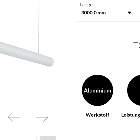
Länge
Ihren Wünschen
BL Netzteile Basic
BL Netzteile Dimmbar
BL Interieur
T
Aluminium
Werkstoff
Leistun