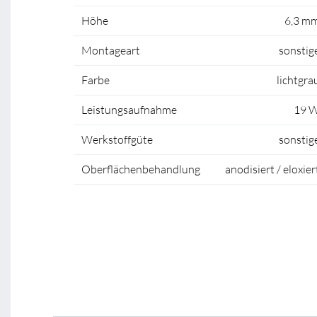
Höhe
6,3 m
Montageart
sonstig
Farbe
lichtgra
Leistungsaufnahme
19 
Werkstoffgüte
sonstig
Oberflächenbehandlung
anodisiert / eloxier