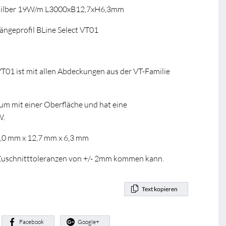
 silber 19W/m L3000xB12,7xH6,3mm
geprofil BLine Select VT01
VT01 ist mit allen Abdeckungen aus der VT-Familie
ium mit einer Oberfläche und hat eine
W.
0,0 mm x 12,7 mm x 6,3 mm
u Zuschnitttoleranzen von +/- 2mm kommen kann.
Text kopieren
:
Facebook
Google+