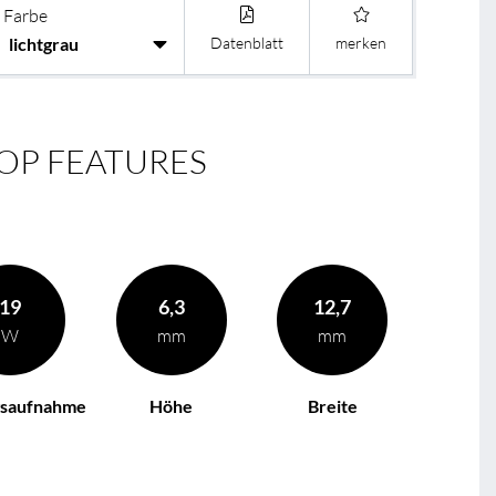
Farbe
Datenblatt
merken
OP FEATURES
19
6,3
12,7
W
mm
mm
gsaufnahme
Höhe
Breite