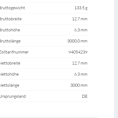
Bruttogewicht
133.5 g
Bruttobreite
12,7 mm
Bruttohöhe
6,3 mm
Bruttolänge
3000,0 mm
Zolltarifnummer
94054239
Nettobreite
12,7 mm
Nettohöhe
6.3 mm
Nettolänge
3000 mm
Ursprungsland
DE