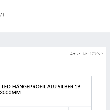
ISO-Zertifizierung
Verkaufsstellen
 VT
AGB & Garantiebedingungen
Lieferantenportal
FAQ
Artikel-Nr.: 170299
1 LED-HÄNGEPROFIL ALU SILBER 19
X3000MM