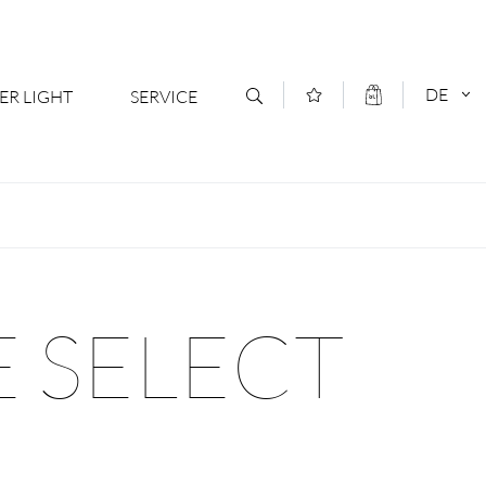
DE
ER LIGHT
SERVICE
Kontakt
DEUTSCH
oduktsortiment
News
ENGLISCH
ratoren
Newsletter Anmeldung
E SELECT
- Ihr Mehrwert
Downloads & Formulare
rriere
Kataloge