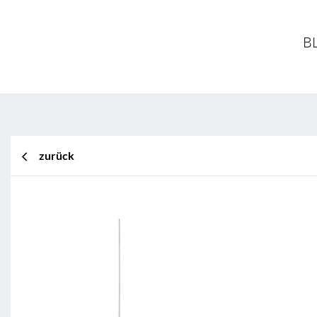
BL
zurück
BL Shine XConfig