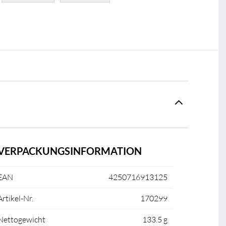
VERPACKUNGSINFORMATION
EAN
4250716913125
Artikel-Nr.
170299
Nettogewicht
133.5 g