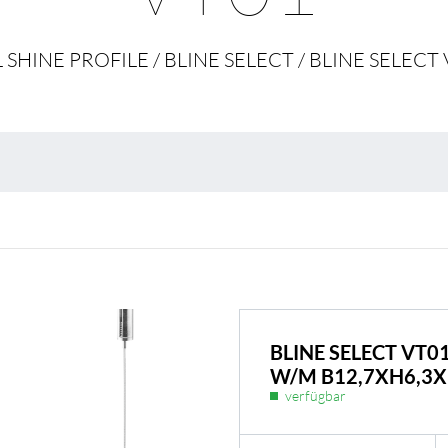
Umweltschutz & 
 SHINE PROFILE / BLINE SELECT / BLINE SELECT
BLINE SELECT VT0
W/M B12,7XH6,3
verfügbar
BL Shine Netzteile