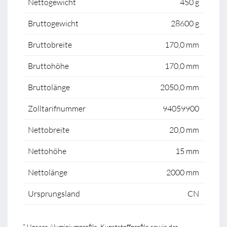
Nettogewicht
450 g
Bruttogewicht
28600 g
Bruttobreite
170,0 mm
Bruttohöhe
170,0 mm
Bruttolänge
2050,0 mm
Zolltarifnummer
94059900
Nettobreite
20,0 mm
Nettohöhe
15 mm
Nettolänge
2000 mm
Ursprungsland
CN
* Unsere Aluminiumprofile, Kunststoffprofile sowie das