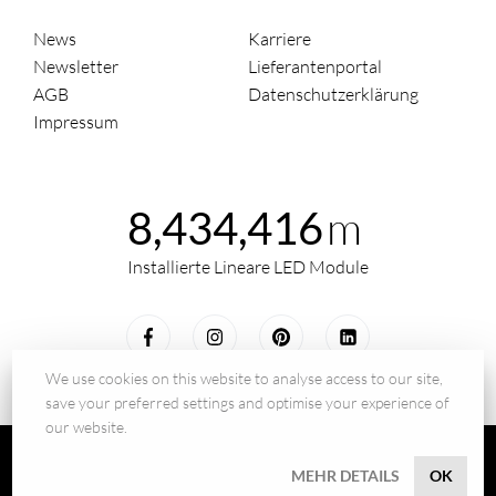
News
Karriere
Newsletter
Lieferantenportal
AGB
Datenschutzerklärung
Impressum
m
8,434,416
Installierte Lineare LED Module
We use cookies on this website to analyse access to our site,
save your preferred settings and optimise your experience of
our website.
© 2026 - BILTON LEDON Technology GmbH
MEHR DETAILS
OK