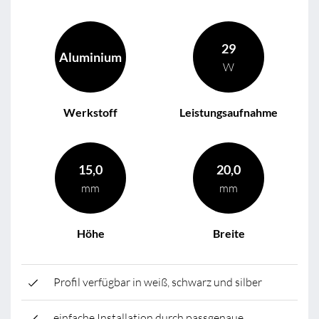
29
Aluminium
W
Werkstoff
Leistungsaufnahme
15,0
20,0
mm
mm
Höhe
Breite
Profil verfügbar in weiß, schwarz und silber
einfache Installation durch passgenaue