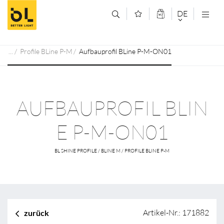
Zum Inhalt springen (Alt+0)
Zum Hauptmenü springen (Alt+1)
DE
DEUTSCH
Profile BLine P-M
Aufbauprofil BLine P-M-ON01
ENGLISCH
AUFBAUPROFIL BLIN
E P-M-ON01
BL SHINE PROFILE / BLINE M / PROFILE BLINE P-M
Artikel-Nr.: 171882
zurück