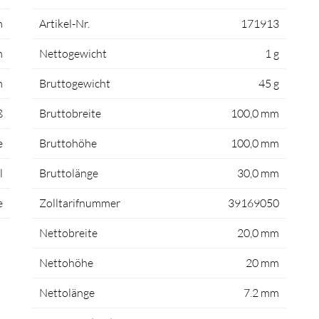
m
Artikel-Nr.
171913
m
Nettogewicht
1 g
m
Bruttogewicht
45 g
ß
Bruttobreite
100,0 mm
e
Bruttohöhe
100,0 mm
l
Bruttolänge
30,0 mm
e
Zolltarifnummer
39169050
Nettobreite
20,0 mm
Nettohöhe
20 mm
Nettolänge
7.2 mm