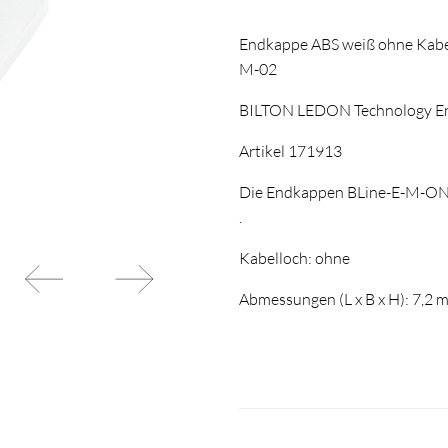
Endkappe ABS weiß ohne Kabe
M-02
BILTON LEDON Technology E
Artikel 171913
Die Endkappen BLine-E-M-ON02
.
Kabelloch: ohne
Abmessungen (L x B x H): 7,2 