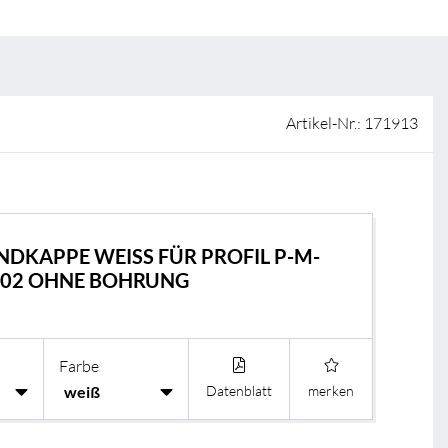
ISO-Zertifizierung
Verkaufsstellen
AGB & Garantiebedingungen
Lieferantenportal
Artikel-Nr.: 171913
FAQ
NDKAPPE WEISS FÜR PROFIL P-M-O
-02 OHNE BOHRUNG
BL Shine Licht
BL Controller
Farbe
BL Funk Controll
Datenblatt
merken
BL DALI Controll
BL Casambi