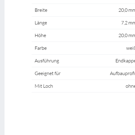
Breite
20,0 m
Länge
7,2 m
Höhe
20,0 m
Farbe
wei
Ausführung
Endkapp
Geeignet für
Aufbauprofi
Mit Loch
ohn