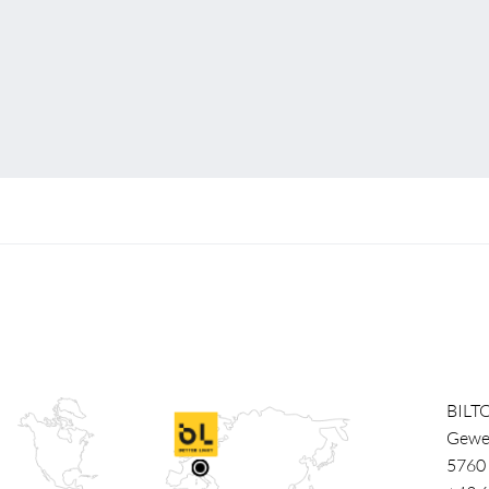
BILT
Gewe
5760