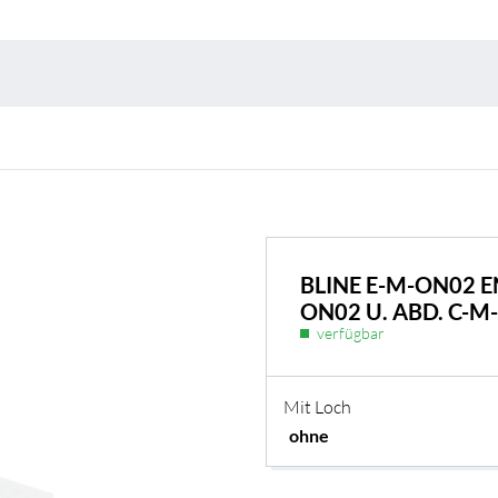
Umweltschutz & 
BLINE E-M-ON02 E
N02 U. ABD. C-M
BL Shine Netzteile
verfügbar
r Produkt nach Ihren
BL Netzteile Basic
Mit Loch
BL Netzteile Dimmbar
BL Interieur