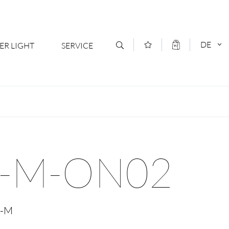
DE
ER LIGHT
SERVICE
Kontakt
DEUTSCH
oduktsortiment
News
ENGLISCH
ratoren
Newsletter Anmeldung
E-M-ON02
- Ihr Mehrwert
Downloads & Formulare
rriere
Kataloge
E-M