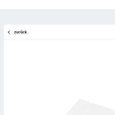
zurück
BL Shine XConfig
BL Shine XConfig - Sie stellen Ih
Wünschen zusammen