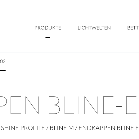
PRODUKTE
LICHTWELTEN
BETT
Über uns
N02
Shine Suite - Pr
Produktkonfigu
EN BLINE-
Licht nach Maß 
Better Team - Ka
 SHINE PROFILE / BLINE M / ENDKAPPEN BLINE 