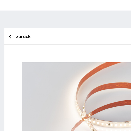
zurück
BL Shine XConfig