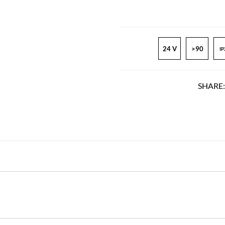
24 V
>90
IP
SHARE