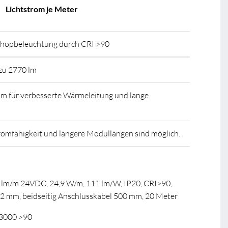
Lichtstrom je Meter
r Shopbeleuchtung durch CRI >90
zu 2770 lm
m für verbesserte Wärmeleitung und lange
romfähigkeit und längere Modullängen sind möglich.
 lm/m 24VDC, 24,9 W/m, 111 lm/W, IP20, CRI>90,
 mm, beidseitig Anschlusskabel 500 mm, 20 Meter
 3000 >90