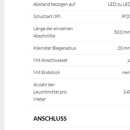
Abstand bezogen auf
LED zu LE
Schutzart (IP)
IP2
Länge der einzelnen
50,0 m
Abschnitte
Kleinster Biegeradius
20 m
Mit Anschlussset
j
Mit Endstück
nei
Anzahl der
Leuchtmittel pro
14
Meter
ANSCHLUSS