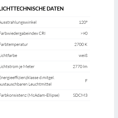
LICHTTECHNISCHE DATEN
Ausstrahlungswinkel
120°
Farbwiedergabeindex CRI
>90
Farbtemperatur
2700 K
Lichtfarbe
weiß
Lichtstrom je Meter
2770 lm
Energieeffizienzklasse d.mitgel.
F
austauschbaren Leuchtmittel
Farbkonsistenz (McAdam-Ellipse)
SDCM3