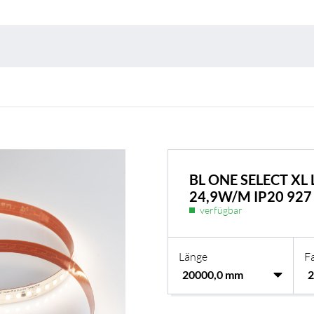
Umweltschutz & 
BL ONE SELECT XL
24,9W/M IP20 927
verfügbar
Länge
F
BL Shine Netzteile