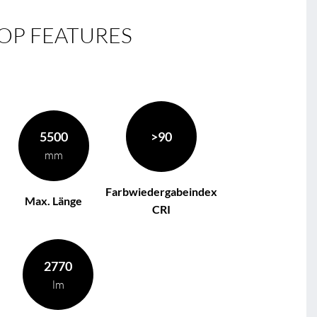
OP FEATURES
5500
>90
mm
Farbwiedergabeindex
Max. Länge
CRI
2770
lm