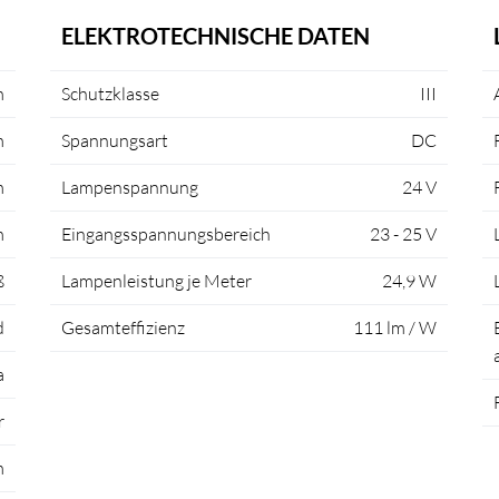
ELEKTROTECHNISCHE DATEN
m
Schutzklasse
III
m
Spannungsart
DC
m
Lampenspannung
24 V
m
Eingangsspannungsbereich
23 - 25 V
ß
Lampenleistung je Meter
24,9 W
d
Gesamteffizienz
111 lm / W
a
r
m