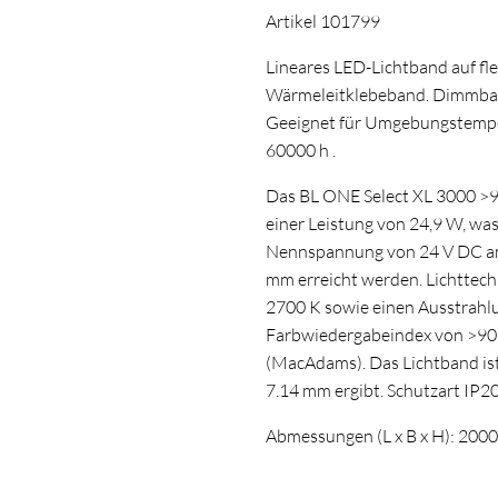
Artikel 101799
Lineares LED-Lichtband auf fle
Wärmeleitklebeband. Dimmba
Geeignet für Umgebungstempera
60000 h .
Das BL ONE Select XL 3000 >9
einer Leistung von 24,9 W, was
Nennspannung von 24 V DC am
mm erreicht werden. Lichttech
2700 K sowie einen Ausstrahlu
Farbwiedergabeindex von >90
(MacAdams). Das Lichtband ist
7.14 mm ergibt. Schutzart IP2
Abmessungen (L x B x H): 200