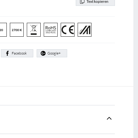
Text kopieren
20
2700 K
:
Facebook
Google+