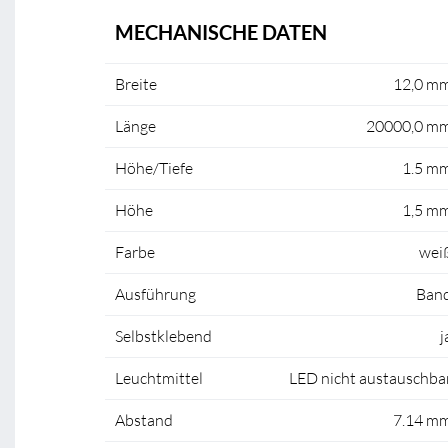
MECHANISCHE DATEN
Breite
12,0 m
Länge
20000,0 m
Höhe/Tiefe
1.5 m
Höhe
1,5 m
Farbe
wei
Ausführung
Ban
Selbstklebend
j
Leuchtmittel
LED nicht austauschba
Abstand
7.14 m