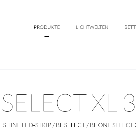
PRODUKTE
LICHTWELTEN
BETT
Über uns
Shine Suite - Pr
Produktkonfigu
SELECT XL 
Licht nach Maß 
Better Team - Ka
L SHINE LED-STRIP / BL SELECT / BL ONE SELECT 