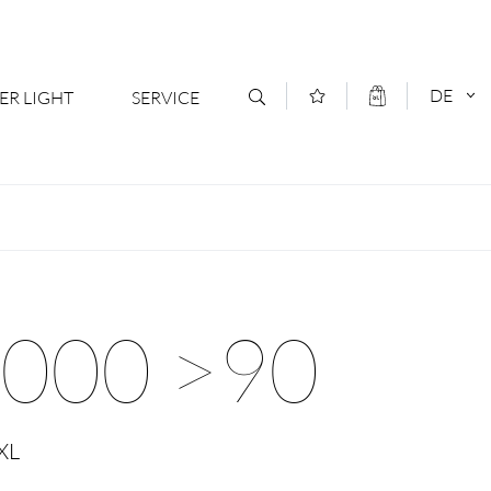
DE
ER LIGHT
SERVICE
Kontakt
DEUTSCH
oduktsortiment
News
ENGLISCH
ratoren
Newsletter Anmeldung
3000 >90
- Ihr Mehrwert
Downloads & Formulare
rriere
Kataloge
XL