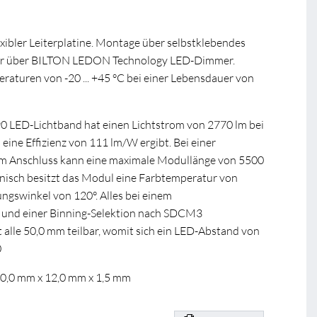
xibler Leiterplatine. Montage über selbstklebendes
r über BILTON LEDON Technology LED-Dimmer.
turen von -20 ... +45 °C bei einer Lebensdauer von
0 LED-Lichtband hat einen Lichtstrom von 2770 lm bei
 eine Effizienz von 111 lm/W ergibt. Bei einer
 Anschluss kann eine maximale Modullänge von 5500
nisch besitzt das Modul eine Farbtemperatur von
ngswinkel von 120°. Alles bei einem
 und einer Binning-Selektion nach SDCM3
 alle 50,0 mm teilbar, womit sich ein LED-Abstand von
0
00,0 mm x 12,0 mm x 1,5 mm