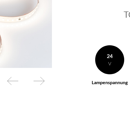
T
en Wünschen zusammen
BL Netzteile Basic
BL Netzteile Dimmbar
BL Interieur
24
V
Lampenspannung