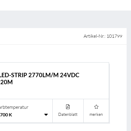
ISO-Zertifizierung
Verkaufsstellen
AGB & Garantiebedingungen
Lieferantenportal
Artikel-Nr.: 101799
FAQ
 LED-STRIP 2770LM/M 24VDC
 20M
arbtemperatur
Datenblatt
merken