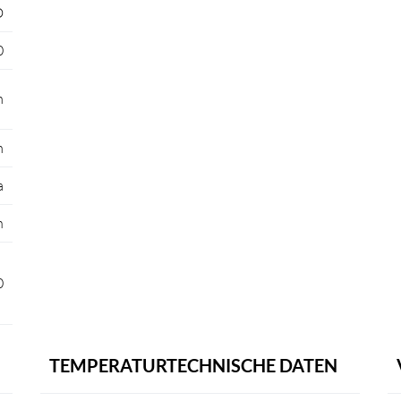
D
0
m
m
a
n
0
TEMPERATURTECHNISCHE DATEN