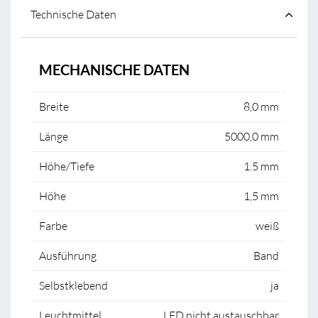
Technische Daten
MECHANISCHE DATEN
Breite
8,0 mm
Länge
5000,0 mm
Höhe/Tiefe
1.5 mm
Höhe
1,5 mm
Farbe
weiß
Ausführung
Band
Selbstklebend
ja
Leuchtmittel
LED nicht austauschbar