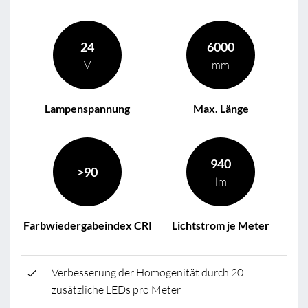
24
6000
V
mm
Lampenspannung
Max. Länge
940
>90
lm
Farbwiedergabeindex CRI
Lichtstrom je Meter
Verbesserung der Homogenität durch 20
zusätzliche LEDs pro Meter