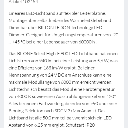
Artikel 102154
Lineares LED-Lichtband auf flexibler Leiterplatine.
Montage über selbstklebendes Wärmeleitklebeband.
Dimmbar über BILTON LEDON Technology LED-
Dimmer. Geeignet für Umgebungstemperaturen von -20
... +45 °C bei einer Lebensdauer von 60000 h .
Das BL ONE Select High-E 900 LED-Lichtband hat einen
Lichtstrom von 940 lm bei einer Leistung von 5,6 W, was
eine Effizienz von 168 lm/W ergibt. Bei einer
Nennspannung von 24 V DC am Anschluss kann eine
maximale Modullänge von 6000 mm erreicht werden.
Lichttechnisch besitzt das Modul eine Farbtemperatur
von 4000 K sowie einen Ausstrahlungswinkel von 120°.
Alles bei einem Farbwiedergabeindex von >90 und einer
Binning-Selektion nach SDCM3 (MacAdams). Das
Lichtband ist alle 50,0 mm teilbar, womit sich ein LED-
Abstand von 6.25 mm ergibt. Schutzart IP20