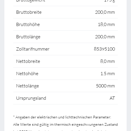
Bruttobreite
200,0 mm
Bruttohöhe
18,0 mm
Bruttolänge
200,0 mm
Zolltarifnummer
85395100
Nettobreite
8,0 mm
Nettohöhe
1.5 mm
Nettolänge
5000 mm
Ursprungsland
AT
* Angaben der elektrischen und lichttechnischen Parameter:
Alle Werte sind gültig im thermisch eingeschwungenen Zustand