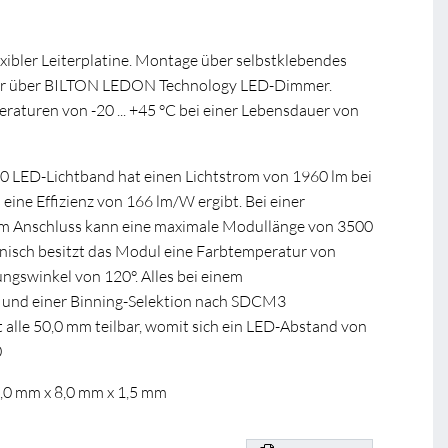
xibler Leiterplatine. Montage über selbstklebendes
r über BILTON LEDON Technology LED-Dimmer.
turen von -20 ... +45 °C bei einer Lebensdauer von
0 LED-Lichtband hat einen Lichtstrom von 1960 lm bei
 eine Effizienz von 166 lm/W ergibt. Bei einer
 Anschluss kann eine maximale Modullänge von 3500
nisch besitzt das Modul eine Farbtemperatur von
ngswinkel von 120°. Alles bei einem
 und einer Binning-Selektion nach SDCM3
 alle 50,0 mm teilbar, womit sich ein LED-Abstand von
0
0,0 mm x 8,0 mm x 1,5 mm