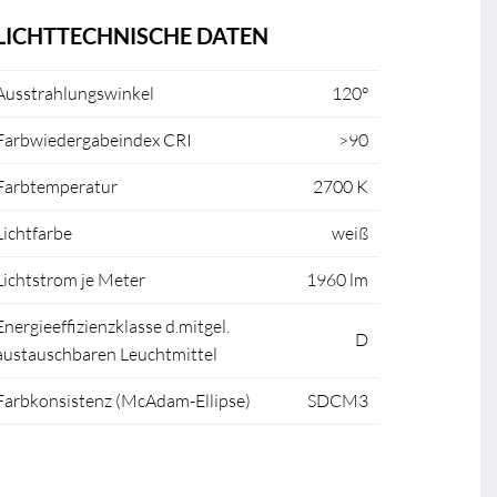
LICHTTECHNISCHE DATEN
Ausstrahlungswinkel
120°
Farbwiedergabeindex CRI
>90
Farbtemperatur
2700 K
Lichtfarbe
weiß
Lichtstrom je Meter
1960 lm
Energieeffizienzklasse d.mitgel.
D
austauschbaren Leuchtmittel
Farbkonsistenz (McAdam-Ellipse)
SDCM3