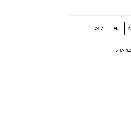
24 V
>90
IP
SHARE