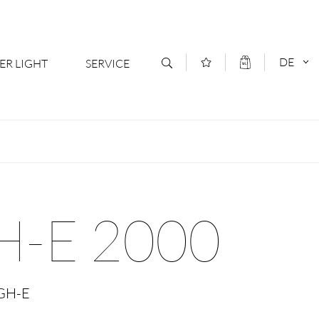
DE
ER LIGHT
SERVICE
Kontakt
DEUTSCH
oduktsortiment
News
ENGLISCH
ratoren
Newsletter Anmeldung
H-E 2000
- Ihr Mehrwert
Downloads & Formulare
rriere
Kataloge
IGH-E