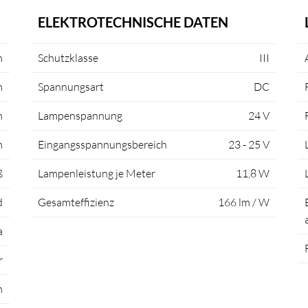
ELEKTROTECHNISCHE DATEN
m
Schutzklasse
III
m
Spannungsart
DC
m
Lampenspannung
24 V
m
Eingangsspannungsbereich
23 - 25 V
ß
Lampenleistung je Meter
11,8 W
d
Gesamteffizienz
166 lm / W
a
r
m