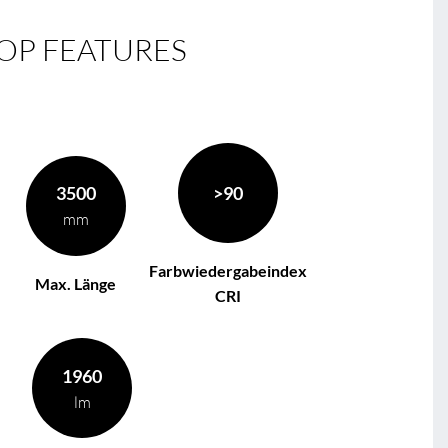
OP FEATURES
3500
>90
mm
Farbwiedergabeindex
Max. Länge
CRI
1960
lm