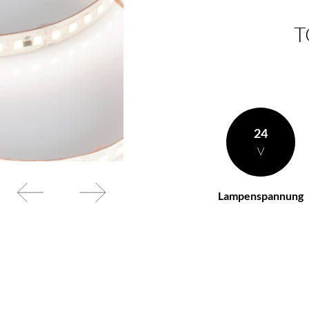
T
en Wünschen zusammen
BL Netzteile Basic
BL Netzteile Dimmbar
BL Interieur
24
V
Lampenspannung