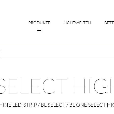
PRODUKTE
LICHTWELTEN
BETT
Über uns
0
Shine Suite - Pr
Produktkonfigu
SELECT HIG
Licht nach Maß 
Better Team - Ka
HINE LED-STRIP / BL SELECT / BL ONE SELECT H