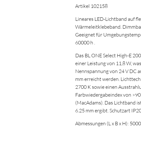
Artikel 102158
Lineares LED-Lichtband auf fle
Wärmeleitklebeband. Dimmba
Geeignet für Umgebungstempera
60000 h .
Das BL ONE Select High-E 200
einer Leistung von 11,8 W, was
Nennspannung von 24 V DC am
mm erreicht werden. Lichttech
2700 K sowie einen Ausstrahlu
Farbwiedergabeindex von >90
(MacAdams). Das Lichtband ist
6.25 mm ergibt. Schutzart IP2
Abmessungen (L x B x H): 500