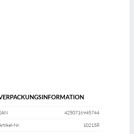
VERPACKUNGSINFORMATION
EAN
4250716945744
Artikel-Nr.
102158