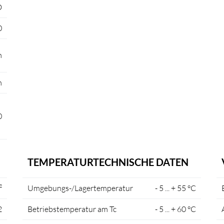
D
0
m
m
0
TEMPERATURTECHNISCHE DATEN
²
Umgebungs-/Lagertemperatur
- 5 ... + 55 °C
2
Betriebstemperatur am Tc
- 5 ... + 60 °C