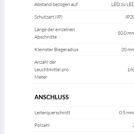
Abstand bezogen auf
LED zu LE
Schutzart (IP)
IP2
Länge der einzelnen
50,0 m
Abschnitte
Kleinster Biegeradius
20 m
Anzahl der
Leuchtmittel pro
16
Meter
ANSCHLUSS
Leiterquerschnitt
0.5 mm
Polzahl