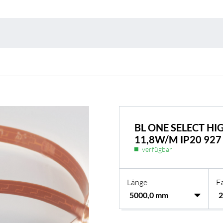
Umweltschutz & 
BL ONE SELECT HI
11,8W/M IP20 927
verfügbar
Länge
F
BL Shine Netzteile