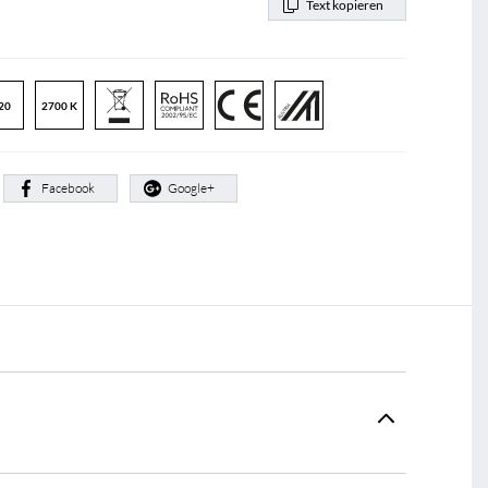
Text kopieren
20
2700 K
:
Facebook
Google+