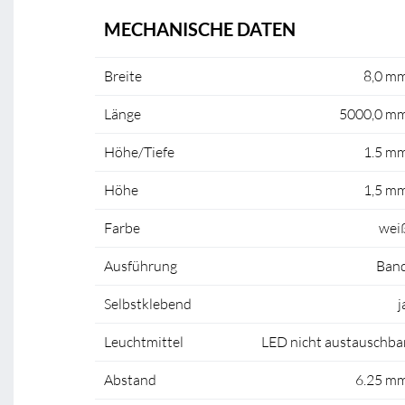
MECHANISCHE DATEN
Breite
8,0 m
Länge
5000,0 m
Höhe/Tiefe
1.5 m
Höhe
1,5 m
Farbe
wei
Ausführung
Ban
Selbstklebend
j
Leuchtmittel
LED nicht austauschba
Abstand
6.25 m