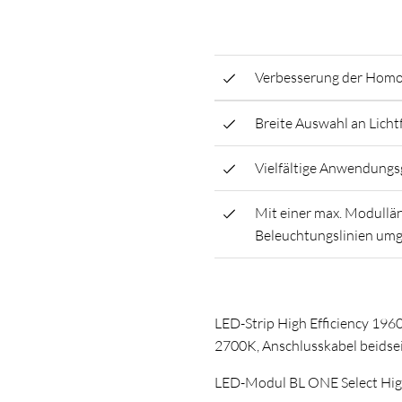
Verbesserung der Homog
Breite Auswahl an Lich
Vielfältige Anwendungsg
Mit einer max. Modullän
Beleuchtungslinien um
LED-Strip High Efficiency 19
2700K, Anschlusskabel beidse
LED-Modul BL ONE Select Hi