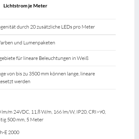
Lichtstrom je Meter
enität durch 20 zusätzliche LEDs pro Meter
tfarben und Lumenpaketen
ebiete für lineare Beleuchtungen in Weiß
ge von bis zu 3500 mm können lange, lineare
gesetzt werden
60 lm/m 24VDC, 11,8 W/m, 166 lm/W, IP20, CRI>90,
itig 500 mm, 5 Meter
gh-E 2000