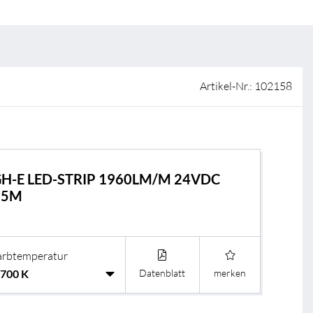
ISO-Zertifizierung
Verkaufsstellen
AGB & Garantiebedingungen
Lieferantenportal
Artikel-Nr.: 102158
FAQ
GH-E LED-STRIP 1960LM/M 24VDC
 5M
arbtemperatur
Datenblatt
merken