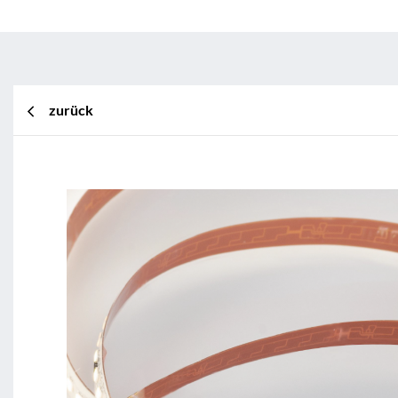
zurück
BL Shine XConfig