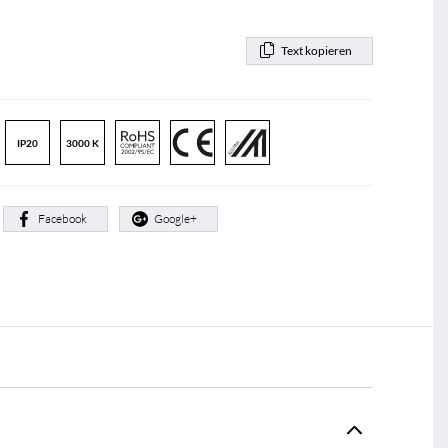
Text kopieren
IP20
3000 K
:
Facebook
Google+