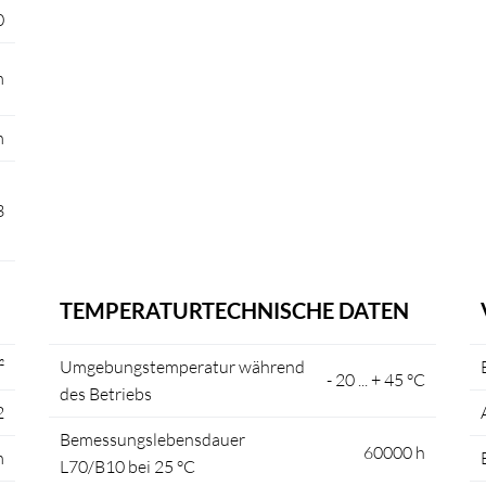
0
m
m
3
TEMPERATURTECHNISCHE DATEN
²
Umgebungstemperatur während
- 20 ... + 45 °C
des Betriebs
2
Bemessungslebensdauer
60000 h
m
L70/B10 bei 25 °C