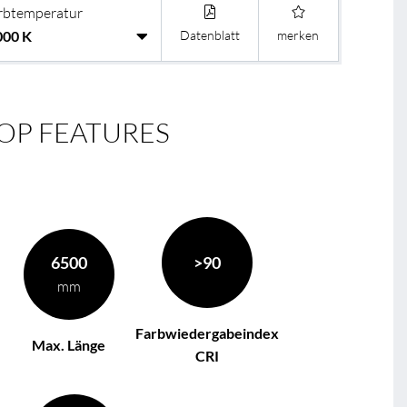
rbtemperatur
Datenblatt
merken
OP FEATURES
6500
>90
mm
Farbwiedergabeindex
Max. Länge
CRI