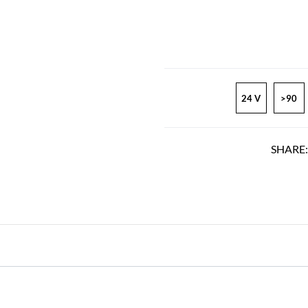
24 V
>90
SHARE