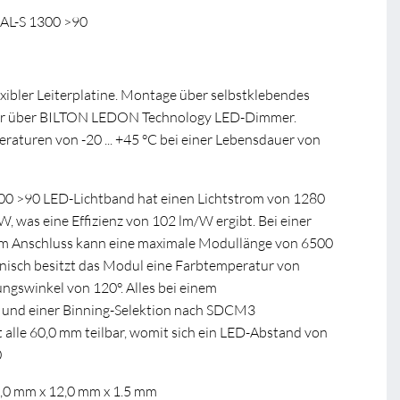
AL-S 1300 >90
xibler Leiterplatine. Montage über selbstklebendes
r über BILTON LEDON Technology LED-Dimmer.
turen von -20 ... +45 °C bei einer Lebensdauer von
0 >90 LED-Lichtband hat einen Lichtstrom von 1280
W, was eine Effizienz von 102 lm/W ergibt. Bei einer
 Anschluss kann eine maximale Modullänge von 6500
nisch besitzt das Modul eine Farbtemperatur von
ngswinkel von 120°. Alles bei einem
 und einer Binning-Selektion nach SDCM3
 alle 60,0 mm teilbar, womit sich ein LED-Abstand von
0
0,0 mm x 12,0 mm x 1.5 mm