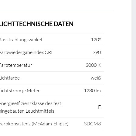
LICHTTECHNISCHE DATEN
Ausstrahlungswinkel
120°
Farbwiedergabeindex CRI
>90
Farbtemperatur
3000 K
Lichtfarbe
weiß
Lichtstrom je Meter
1280 lm
Energieeffizienzklasse des fest
F
eingebauten Leuchtmittels
Farbkonsistenz (McAdam-Ellipse)
SDCM3