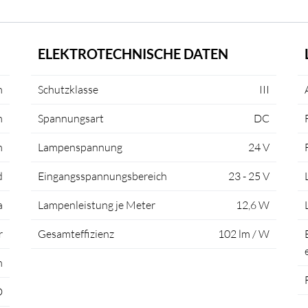
ELEKTROTECHNISCHE DATEN
m
Schutzklasse
III
m
Spannungsart
DC
m
Lampenspannung
24 V
d
Eingangsspannungsbereich
23 - 25 V
a
Lampenleistung je Meter
12,6 W
r
Gesamteffizienz
102 lm / W
m
D