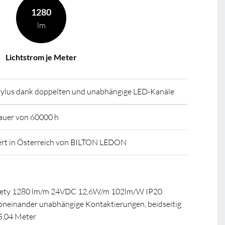
1280
lm
Lichtstrom je Meter
zylus dank doppelten und unabhängige LED-Kanäle
auer von 60000 h
ert in Österreich von BILTON LEDON
afety 1280 lm/m 24VDC 12,6W/m 102lm/W IP20
neinander unabhängige Kontaktierungen, beidseitig
5,04 Meter