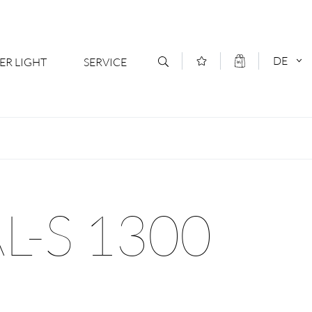
DE
ER LIGHT
SERVICE
Kontakt
DEUTSCH
oduktsortiment
News
ENGLISCH
ratoren
Newsletter Anmeldung
L-S 1300
- Ihr Mehrwert
Downloads & Formulare
rriere
Kataloge