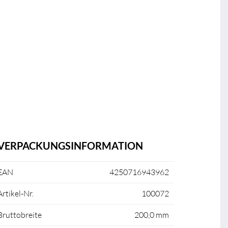
VERPACKUNGSINFORMATION
EAN
4250716943962
Artikel-Nr.
100072
Bruttobreite
200,0 mm