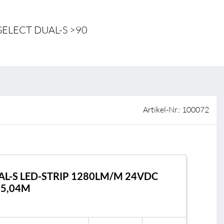
ISO-Zertifizierung
Verkaufsstellen
 SELECT DUAL-S >90
AGB & Garantiebedingungen
Lieferantenportal
FAQ
Artikel-Nr.: 100072
AL-S LED-STRIP 1280LM/M 24VDC
 5,04M