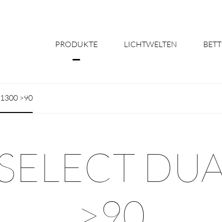
PRODUKTE
LICHTWELTEN
BETT
Über uns
 1300 >90
Shine Suite - Pr
Produktkonfigu
SELECT DUA
Licht nach Maß 
Better Team - Ka
>90