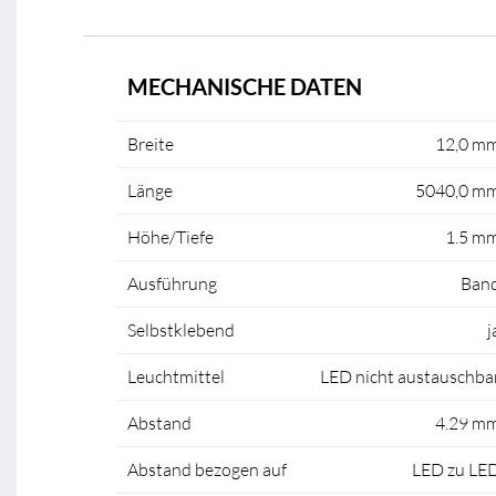
MECHANISCHE DATEN
Breite
12,0 m
Länge
5040,0 m
Höhe/Tiefe
1.5 m
Ausführung
Ban
Selbstklebend
j
Leuchtmittel
LED nicht austauschba
Abstand
4.29 m
Abstand bezogen auf
LED zu LE