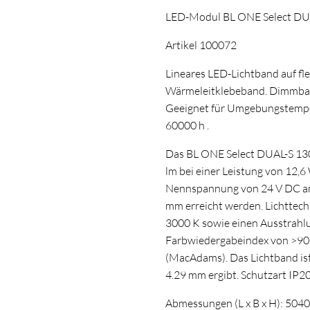
LED-Modul BL ONE Select DU
Artikel 100072
Lineares LED-Lichtband auf fle
Wärmeleitklebeband. Dimmba
Geeignet für Umgebungstempera
60000 h .
Das BL ONE Select DUAL-S 130
lm bei einer Leistung von 12,6 
Nennspannung von 24 V DC am
mm erreicht werden. Lichttech
3000 K sowie einen Ausstrahlu
Farbwiedergabeindex von >90
(MacAdams). Das Lichtband ist
4.29 mm ergibt. Schutzart IP2
Abmessungen (L x B x H): 504