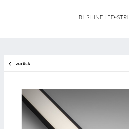
BL SHINE LED-STRI
zurück
BL Shine XConfig