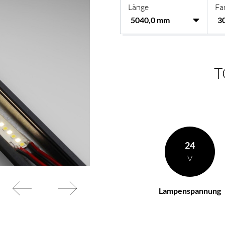
Länge
Fa
en Wünschen zusammen
BL Netzteile Basic
BL Netzteile Dimmbar
BL Interieur
T
24
V
Lampenspannung