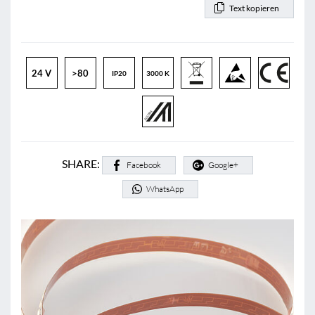
Text kopieren
24 V
>80
IP20
3000 K
SHARE:
Facebook
Google+
WhatsApp