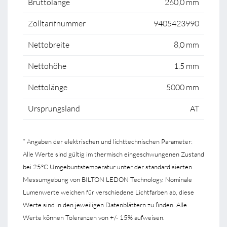
Bruttolänge
260,0 mm
Zolltarifnummer
9405423990
Nettobreite
8,0 mm
Nettohöhe
1.5 mm
Nettolänge
5000 mm
Ursprungsland
AT
* Angaben der elektrischen und lichttechnischen Parameter:
Alle Werte sind gültig im thermisch eingeschwungenen Zustand
bei 25°C Umgebuntstemperatur unter der standardisierten
Messumgebung von BILTON LEDON Technology. Nominale
Lumenwerte weichen für verschiedene Lichtfarben ab, diese
Werte sind in den jeweiligen Datenblättern zu finden. Alle
Werte können Toleranzen von +/- 15% aufweisen.