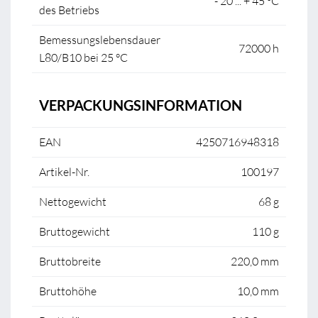
- 20 ... + 45 °C
des Betriebs
Bemessungslebensdauer
72000 h
L80/B10 bei 25 °C
VERPACKUNGSINFORMATION
EAN
4250716948318
Artikel-Nr.
100197
Nettogewicht
68 g
Bruttogewicht
110 g
Bruttobreite
220,0 mm
Bruttohöhe
10,0 mm