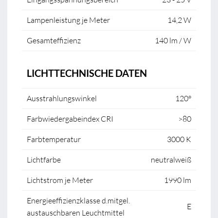
Lampenleistung je Meter
14,2 W
Gesamteffizienz
140 lm / W
LICHTTECHNISCHE DATEN
Ausstrahlungswinkel
120°
Farbwiedergabeindex CRI
>80
Farbtemperatur
3000 K
Lichtfarbe
neutralweiß
Lichtstrom je Meter
1990 lm
Energieeffizienzklasse d.mitgel.
E
austauschbaren Leuchtmittel