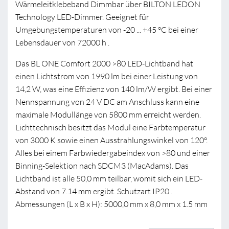
Wärmeleitklebeband Dimmbar über BILTON LEDON
Technology LED-Dimmer. Geeignet für
Umgebungstemperaturen von -20 ... +45 °C bei einer
Lebensdauer von 72000 h .
Das BL ONE Comfort 2000 >80 LED-Lichtband hat
einen Lichtstrom von 1990 lm bei einer Leistung von
14,2 W, was eine Effizienz von 140 lm/W ergibt. Bei einer
Nennspannung von 24 V DC am Anschluss kann eine
maximale Modullänge von 5800 mm erreicht werden.
Lichttechnisch besitzt das Modul eine Farbtemperatur
von 3000 K sowie einen Ausstrahlungswinkel von 120°.
Alles bei einem Farbwiedergabeindex von >80 und einer
Binning-Selektion nach SDCM3 (MacAdams). Das
Lichtband ist alle 50,0 mm teilbar, womit sich ein LED-
Abstand von 7.14 mm ergibt. Schutzart IP20 .
Abmessungen (L x B x H): 5000,0 mm x 8,0 mm x 1.5 mm