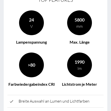
24
5800
V
mm
Lampenspannung
Max. Länge
1990
>80
lm
Farbwiedergabeindex CRI
Lichtstrom je Meter
Breite Auswahl an Lumen und Lichtfarben