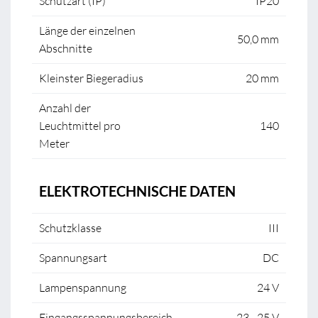
Schutzart (IP)
IP20
Länge der einzelnen
50,0 mm
Abschnitte
Kleinster Biegeradius
20 mm
Anzahl der
Leuchtmittel pro
140
Meter
ELEKTROTECHNISCHE DATEN
Schutzklasse
III
Spannungsart
DC
Lampenspannung
24 V
Eingangsspannungsbereich
23 - 25 V