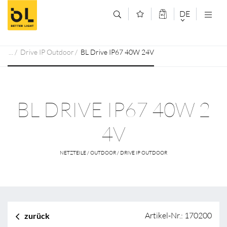
Zum Inhalt springen (Alt+0)
Zum Hauptmenü springen (Alt+1)
DE
DEUTSCH
Drive IP Outdoor
BL Drive IP67 40W 24V
ENGLISCH
BL DRIVE IP67 40W 2
4V
NETZTEILE / OUTDOOR / DRIVE IP OUTDOOR
Artikel-Nr.: 170200
zurück