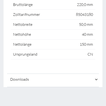
Bruttolänge
220,0 mm
Zolltarifnummer
85043180
Nettobreite
50,0 mm
Nettohöhe
40 mm
Nettolänge
150 mm
Ursprungsland
CN
Downloads