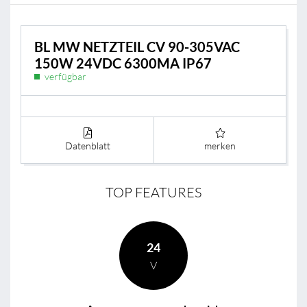
BL MW NETZTEIL CV 90-305VAC
150W 24VDC 6300MA IP67
verfügbar
Datenblatt
merken
TOP FEATURES
24
V