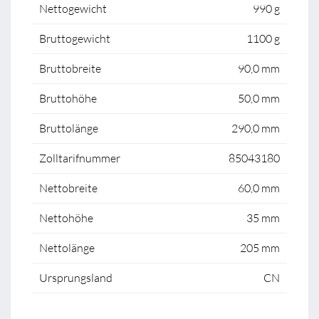
Nettogewicht
990 g
Bruttogewicht
1100 g
Bruttobreite
90,0 mm
Bruttohöhe
50,0 mm
Bruttolänge
290,0 mm
Zolltarifnummer
85043180
Nettobreite
60,0 mm
Nettohöhe
35 mm
Nettolänge
205 mm
Ursprungsland
CN