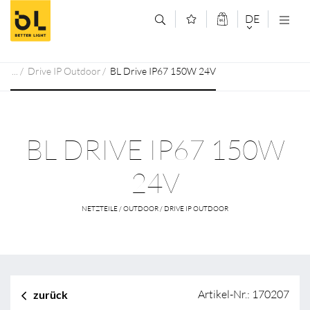
Zum Inhalt springen (Alt+0)
Zum Hauptmenü springen (Alt+1)
DE
DEUTSCH
Drive IP Outdoor
BL Drive IP67 150W 24V
ENGLISCH
BL DRIVE IP67 150W
24V
NETZTEILE / OUTDOOR / DRIVE IP OUTDOOR
Artikel-Nr.: 170207
zurück