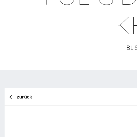
K
BL 
BL Shine XConfig
zurück
BL Shine XConfig - Sie stellen Ih
Wünschen zusammen