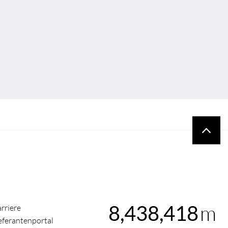
m
8,438,418
rriere
eferantenportal