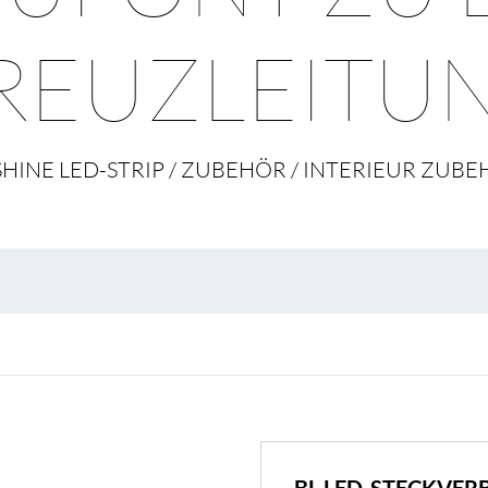
Umweltschutz & 
REUZLEITU
SHINE LED-STRIP / ZUBEHÖR / INTERIEUR ZUB
BL Shine Netzteile
r Produkt nach Ihren
BL Netzteile Basic
BL Netzteile Dimmbar
BL Interieur