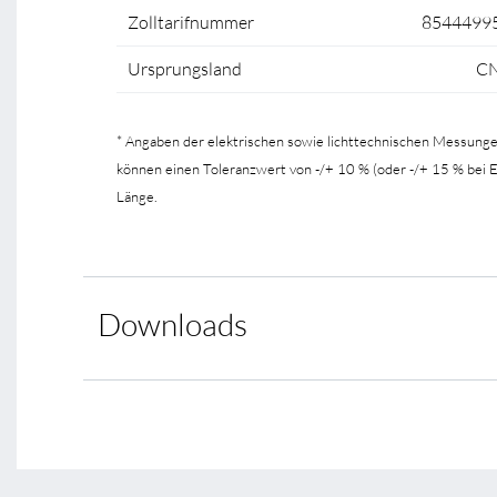
Zolltarifnummer
8544499
Ursprungsland
C
* Angaben der elektrischen sowie lichttechnischen Messung
können einen Toleranzwert von -/+ 10 % (oder -/+ 15 % bei
Länge.
Downloads