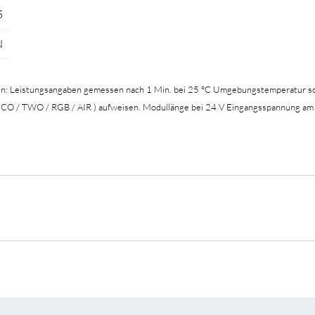
5
N
en: Leistungsangaben gemessen nach 1 Min. bei 25 °C Umgebungstemperatur so
 ECO / TWO / RGB / AIR ) aufweisen. Modullänge bei 24 V Eingangsspannung am