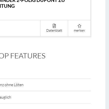
BINDER 2-POLIG DUPONT ZU
ITUNG
Datenblatt
merken
OP FEATURES
anz ohne Löten
auglich