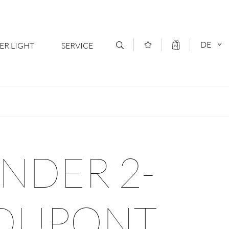
DE
ER LIGHT
SERVICE
Kontakt
DEUTSCH
oduktsortiment
News
ENGLISCH
ratoren
Newsletter Anmeldung
NDER 2-
- Ihr Mehrwert
Downloads & Formulare
rriere
Kataloge
 DUPONT