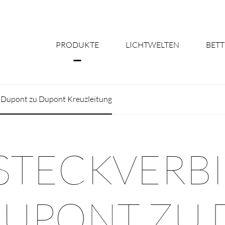
PRODUKTE
LICHTWELTEN
BETT
Über uns
g Dupont zu Dupont Kreuzleitung
Shine Suite - Pr
Produktkonfigu
-STECKVERBI
Licht nach Maß 
Better Team - Ka
DUPONT ZU