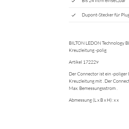
Bis 24 W/m einsetzbar
Dupont-Stecker für Plu
BILTON LEDON Technology BL 
Kreuzleitung -polig
Artikel 172229
Der Connector ist ein -polige
Kreuzleitung mit . Der Connect
Max. Bemessungsstrom .
Abmessung (L x B x H): x x