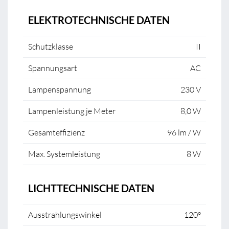
ELEKTROTECHNISCHE DATEN
Schutzklasse
II
Spannungsart
AC
Lampenspannung
230 V
Lampenleistung je Meter
8,0 W
Gesamteffizienz
96 lm / W
Max. Systemleistung
8 W
LICHTTECHNISCHE DATEN
Ausstrahlungswinkel
120°