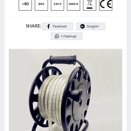
>80
IP65
230 V
6000 K
SHARE:
Facebook
Google+
WhatsApp