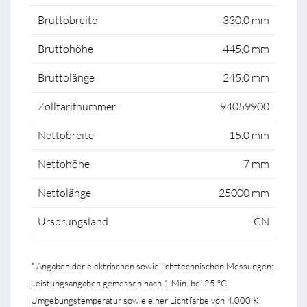
Bruttobreite
330,0 mm
Bruttohöhe
445,0 mm
Bruttolänge
245,0 mm
Zolltarifnummer
94059900
Nettobreite
15,0 mm
Nettohöhe
7 mm
Nettolänge
25000 mm
Ursprungsland
CN
* Angaben der elektrischen sowie lichttechnischen Messungen:
Leistungsangaben gemessen nach 1 Min. bei 25 °C
Umgebungstemperatur sowie einer Lichtfarbe von 4.000 K