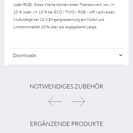
(oder RGB). Diese Werte können einen Toleranzwert von -/+
10 % (oder -/+ 15 % bei ECO / TWO / RGB / AIR ) aufweisen.
Modullänge bei 24 V Eingangsspannung am Modul und
Lichtstromabfall 10 % über die angegebene Länge.
Downloads
NOTWENDIGES ZUBEHÖR
KABEL
KABEL
800W
1500W
FÜR
FÜR
ERGÄNZENDE PRODUKTE
LED-
LED-
LICHTSCHLAUCH
LICHTSCHLAUCH