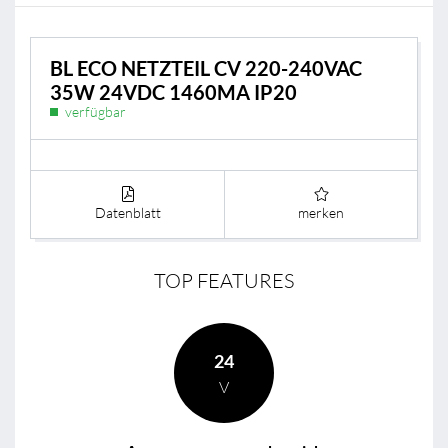
BL ECO NETZTEIL CV 220-240VAC
35W 24VDC 1460MA IP20
verfügbar
Datenblatt
merken
TOP FEATURES
24
V