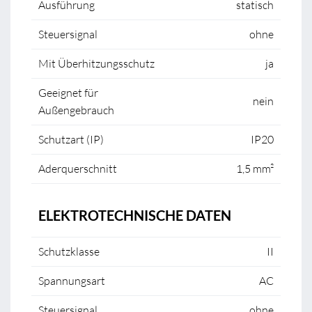
Ausführung
statisch
Steuersignal
ohne
Mit Überhitzungsschutz
ja
Geeignet für
nein
Außengebrauch
Schutzart (IP)
IP20
Aderquerschnitt
1,5 mm²
ELEKTROTECHNISCHE DATEN
Schutzklasse
II
Spannungsart
AC
Steuersignal
ohne