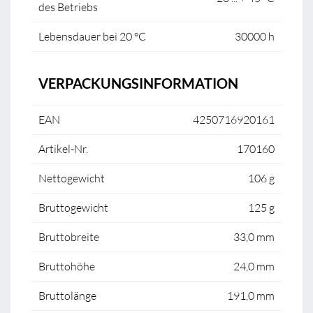
des Betriebs
Lebensdauer bei 20 °C
30000 h
VERPACKUNGSINFORMATION
EAN
4250716920161
Artikel-Nr.
170160
Nettogewicht
106 g
Bruttogewicht
125 g
Bruttobreite
33,0 mm
Bruttohöhe
24,0 mm
Bruttolänge
191,0 mm