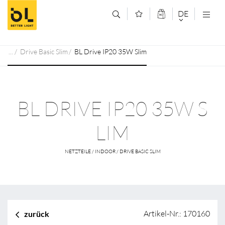
Zum Inhalt springen (Alt+0)
Zum Hauptmenü springen (Alt+1)
DE
DEUTSCH
Drive Basic Slim
BL Drive IP20 35W Slim
ENGLISCH
BL DRIVE IP20 35W S
LIM
NETZTEILE / INDOOR / DRIVE BASIC SLIM
Artikel-Nr.: 170160
zurück