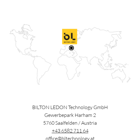
BILTON LEDON Technology GmbH
Gewerbepark Harham 2
5760
Saalfelden
/
Austria
+43 6582 711 64
office@bltechnology.at