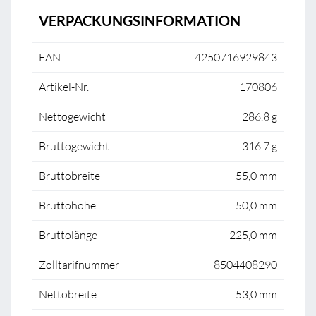
VERPACKUNGSINFORMATION
EAN
4250716929843
Artikel-Nr.
170806
Nettogewicht
286.8 g
Bruttogewicht
316.7 g
Bruttobreite
55,0 mm
Bruttohöhe
50,0 mm
Bruttolänge
225,0 mm
Zolltarifnummer
8504408290
Nettobreite
53,0 mm