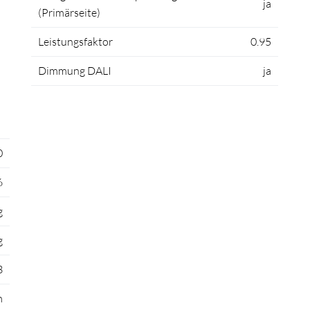
ja
(Primärseite)
Leistungsfaktor
0.95
Dimmung DALI
ja
0
6
g
g
3
m