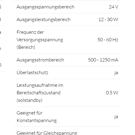
ß
Ausgangsspannungsbereich
24 V
I
Ausgangsleistungsbereich
12 - 30 W
a
Frequenz der
Versorgungsspannung
50 - 60 Hz
(Bereich)
n
Ausgangsstrombereich
500 - 1250 mA
0
Überlastschutz
ja
Leistungsaufnahme im
Bereitschaftszustand
0.5 W
(solstandby)
Geeignet für
ja
Konstantspannung
Geeignet für Gleichspannung