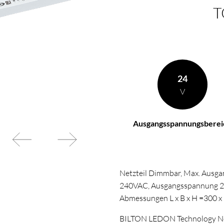
T
 Ihren Wünschen
BL Netzteile Basic
BL Netzteile Dimmbar
BL Interieur
24
V
Ausgangsspannungsberei
Netzteil Dimmbar, Max. Ausg
240VAC, Ausgangsspannung 24V,
Abmessungen L x B x H =300 x
BILTON LEDON Technology Net