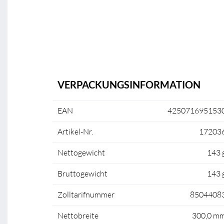
VERPACKUNGSINFORMATION
EAN
425071695153
Artikel-Nr.
17203
Nettogewicht
143 
Bruttogewicht
143 
Zolltarifnummer
8504408
Nettobreite
300,0 m