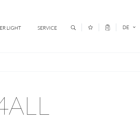
DE
ER LIGHT
SERVICE
Kontakt
DEUTSCH
oduktsortiment
News
ENGLISCH
ratoren
Newsletter Anmeldung
4ALL
- Ihr Mehrwert
Downloads & Formulare
rriere
Kataloge