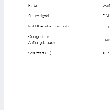
Farbe
wei
Steuersignal
DAL
Mit Überhitzungsschutz
j
Geeignet für
nei
Außengebrauch
Schutzart (IP)
IP2