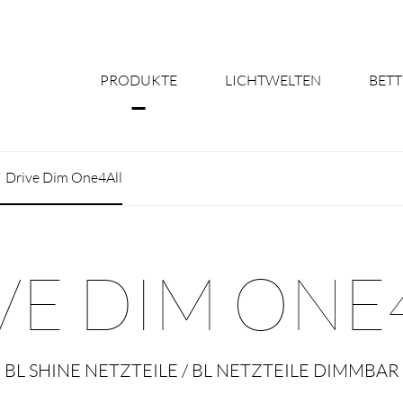
PRODUKTE
LICHTWELTEN
BETT
Über uns
Drive Dim One4All
Shine Suite - Pr
Produktkonfigu
VE DIM ONE
Licht nach Maß 
Better Team - Ka
BL SHINE NETZTEILE / BL NETZTEILE DIMMBAR