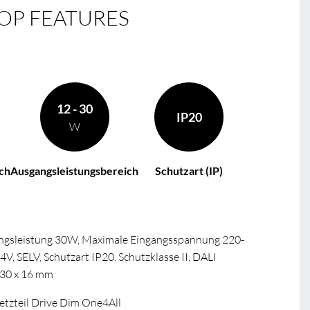
OP FEATURES
12 - 30
IP20
W
ch
Ausgangsleistungsbereich
Schutzart (IP)
angsleistung 30W, Maximale Eingangsspannung 220-
 SELV, Schutzart IP20. Schutzklasse II, DALI
 30 x 16 mm
zteil Drive Dim One4All