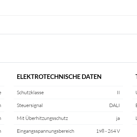
ELEKTROTECHNISCHE DATEN
e
Schutzklasse
II
m
Steuersignal
DALI
m
Mit Überhitzungsschutz
ja
m
Eingangsspannungsbereich
198 - 264 V