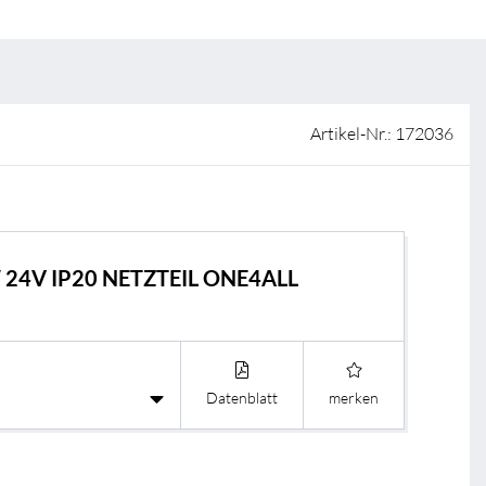
ISO-Zertifizierung
Verkaufsstellen
AGB & Garantiebedingungen
Lieferantenportal
Artikel-Nr.: 172036
FAQ
 24V IP20 NETZTEIL ONE4ALL
Datenblatt
merken