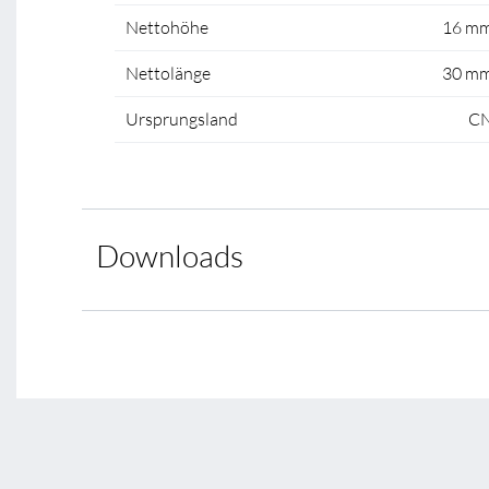
Nettohöhe
16 m
Nettolänge
30 m
Ursprungsland
C
Downloads