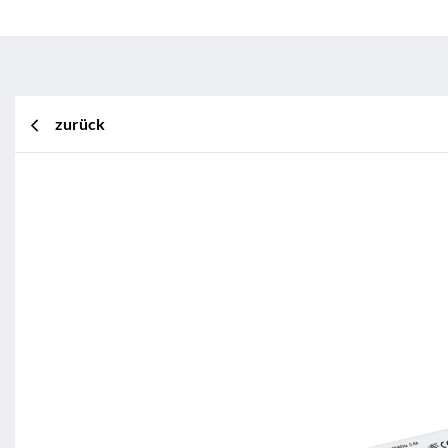
zurück
BL Shine XConfig