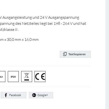
30 W Ausgangsleistung und 24 V Ausgangspannung
annung des Netzteiles liegt bei 198 - 264 V und hat
zklasse II .
 mm x 30,0 mm x 16,0 mm
Text kopieren
LI
IP20
:
Facebook
Google+