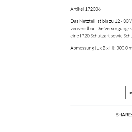
Artikel 172036
Das Netzteil ist bis zu 12 - 
verwendbar. Die Versorgungssp
eine IP20 Schutzart sowie Schut
Abmessung (L x B x H): 300,0
DA
SHARE