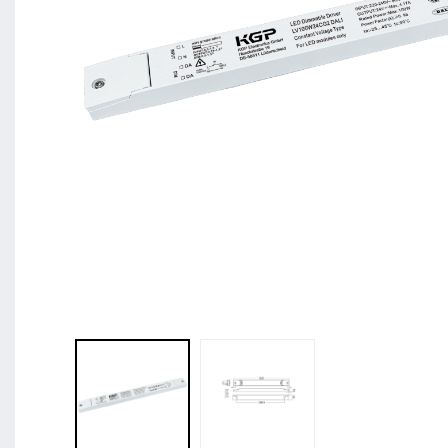
BL Shine XConfig - Sie stellen Ihr Produkt nach
zusammen