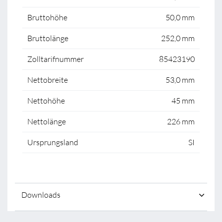
Bruttohöhe
50,0 mm
Bruttolänge
252,0 mm
Zolltarifnummer
85423190
Nettobreite
53,0 mm
Nettohöhe
45 mm
Nettolänge
226 mm
Ursprungsland
SI
Downloads