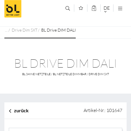
Zum Inhalt springen (Alt+0)
Zum Hauptmenü springen (Alt+1)
DE
DEUTSCH
Drive Dim SXT
BL Drive DIM DALI
ENGLISCH
BL DRIVE DIM DALI
BL SHINE NETZTEILE / BL NETZTEILE DIMMBAR / DRIVE DIM SXT
Artikel-Nr.: 101647
zurück