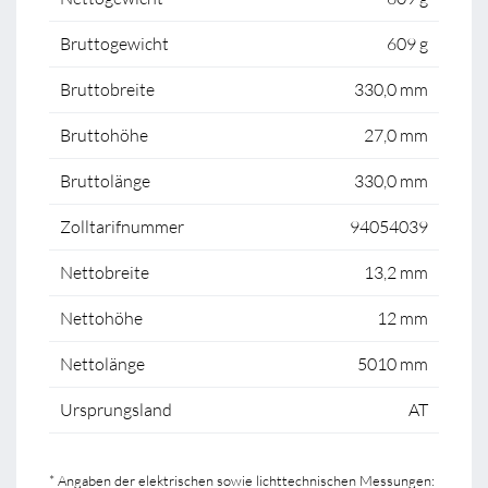
Bruttogewicht
609 g
Bruttobreite
330,0 mm
Bruttohöhe
27,0 mm
Bruttolänge
330,0 mm
Zolltarifnummer
94054039
Nettobreite
13,2 mm
Nettohöhe
12 mm
Nettolänge
5010 mm
Ursprungsland
AT
* Angaben der elektrischen sowie lichttechnischen Messungen: