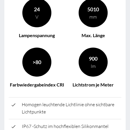
24
5010
V
mm
Lampenspannung
Max. Länge
900
>80
lm
Farbwiedergabeindex CRI
Lichtstrom je Meter
Homogen leuchtende Lichtlinie ohne sichtbare
Lichtpunkte
IP67 -Schutz im hochflexiblen Silikonmantel