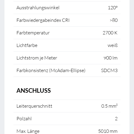
Ausstrahlungswinkel
120°
Farbwiedergabeindex CRI
>80
Farbtemperatur
2700 K
Lichtfarbe
weiß
Lichtstrom je Meter
900 lm
Farbkonsistenz (McAdam-Ellipse)
SDCM3
ANSCHLUSS
Leiterquerschnitt
0.5 mm²
Polzahl
2
Max. Länge
5010 mm