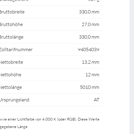
Bruttobreite
330,0 mm
Bruttohöhe
27,0 mm
Bruttolänge
330,0 mm
Zolltarifnummer
94054039
Nettobreite
13,2 mm
Nettohöhe
12 mm
Nettolänge
5010 mm
Ursprungsland
AT
wie einer Lichtfarbe von 4.000 K (oder RGB). Diese Werte
ngegebene Länge.