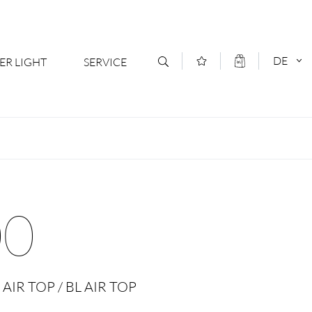
DE
ER LIGHT
SERVICE
Kontakt
DEUTSCH
oduktsortiment
News
ENGLISCH
ratoren
Newsletter Anmeldung
00
- Ihr Mehrwert
Downloads & Formulare
rriere
Kataloge
AIR TOP / BL AIR TOP