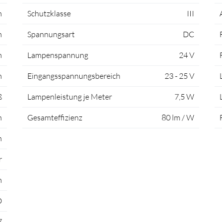
m
Schutzklasse
III
m
Spannungsart
DC
m
Lampenspannung
24 V
m
Eingangsspannungsbereich
23 - 25 V
ß
Lampenleistung je Meter
7,5 W
h
Gesamteffizienz
80 lm / W
n
r
m
D
7