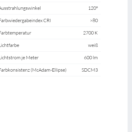
Ausstrahlungswinkel
120°
Farbwiedergabeindex CRI
>80
Farbtemperatur
2700 K
Lichtfarbe
weiß
Lichtstrom je Meter
600 lm
Farbkonsistenz (McAdam-Ellipse)
SDCM3