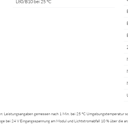
L80/B10 bei 25 °C
en: Leistungsangaben gemessen nach 1 Min. bei 25 °C Umgebungstemperatur so
nge bei 24 V Eingangsspannung am Modul und Lichtstromabfall 10 % über die a