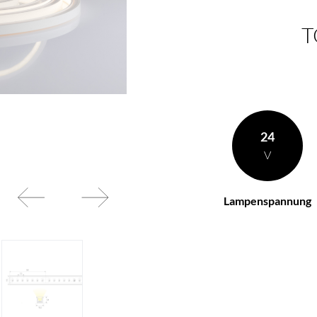
T
en Wünschen zusammen
BL Netzteile Basic
BL Netzteile Dimmbar
BL Interieur
24
V
Lampenspannung