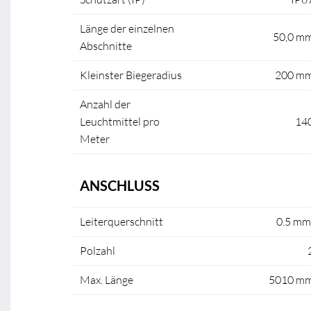
Länge der einzelnen
50,0 m
Abschnitte
Kleinster Biegeradius
200 m
Anzahl der
Leuchtmittel pro
14
Meter
ANSCHLUSS
Leiterquerschnitt
0.5 mm
Polzahl
Max. Länge
5010 m