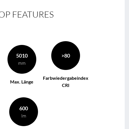
OP FEATURES
5010
>80
mm
Farbwiedergabeindex
Max. Länge
CRI
600
lm