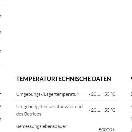
m
m
0
TEMPERATURTECHNISCHE DATEN
²
Umgebungs-/Lagertemperatur
- 20 ... + 55 °C
2
Umgebungstemperatur während
- 20 ... + 55 °C
des Betriebs
m
Bemessungslebensdauer
50000 h