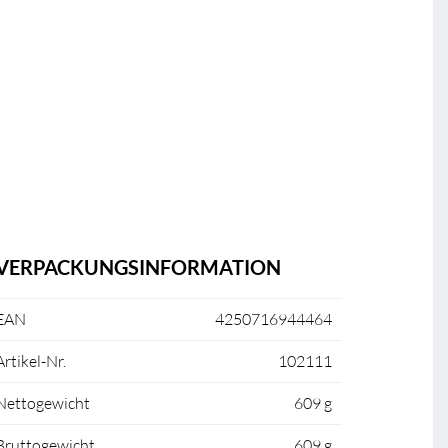
VERPACKUNGSINFORMATION
EAN
4250716944464
Artikel-Nr.
102111
Nettogewicht
609 g
Bruttogewicht
609 g