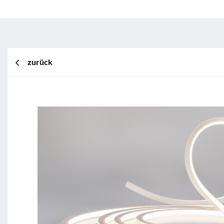
zurück
BL Shine XConfig