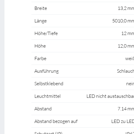
Breite
13,2 m
Länge
5010,0 m
Höhe/Tiefe
12 m
Höhe
12,0 m
Farbe
wei
Ausführung
Schlauc
Selbstklebend
nei
Leuchtmittel
LED nicht austauschba
Abstand
7.14 m
Abstand bezogen auf
LED zu LE
Schutzart (IP)
IP6