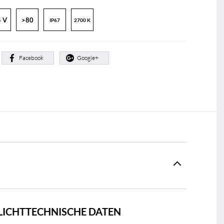
 V
>80
IP67
2700 K
:
Facebook
Google+
LICHTTECHNISCHE DATEN