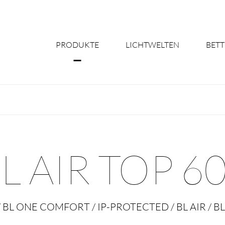
PRODUKTE
LICHTWELTEN
BETT
Über uns
Shine Suite - Pr
Produktkonfigu
L AIR TOP 6
Licht nach Maß 
Better Team - Ka
/ BL ONE COMFORT / IP-PROTECTED / BL AIR / BL 