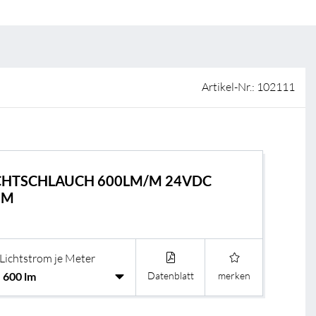
ISO-Zertifizierung
Verkaufsstellen
AGB & Garantiebedingungen
Lieferantenportal
Artikel-Nr.: 102111
FAQ
LICHTSCHLAUCH 600LM/M 24VDC
5M
Lichtstrom je Meter
Datenblatt
merken