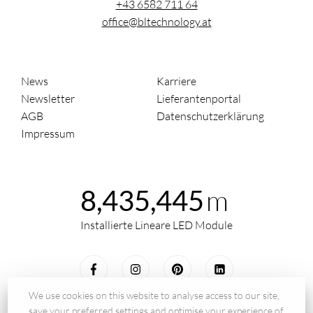
+43 6582 711 64
office@bltechnology.at
News
Karriere
Newsletter
Lieferantenportal
AGB
Datenschutzerklärung
Impressum
m
8,435,445
Installierte Lineare LED Module
We use cookies on this website to analyse access to our site,
save your preferred settings and optimise your experience of