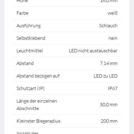
Höhe
16,0 mm
Farbe
weiß
Ausführung
Schlauch
Selbstklebend
nein
Leuchtmittel
LED nicht austauschbar
Abstand
7.14 mm
Abstand bezogen auf
LED zu LED
Schutzart (IP)
IP67
Länge der einzelnen
50,0 mm
Abschnitte
Kleinster Biegeradius
200 mm
Anzahl der