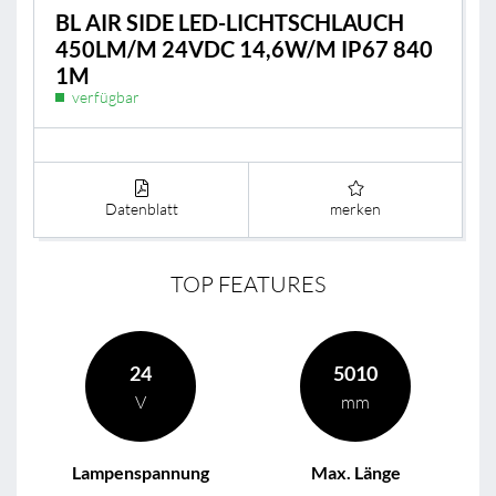
BL AIR SIDE LED-LICHTSCHLAUCH
450LM/M 24VDC 14,6W/M IP67 840
1M
verfügbar
Datenblatt
merken
TOP FEATURES
24
5010
V
mm
Lampenspannung
Max. Länge