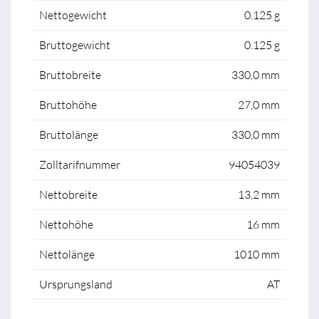
Nettogewicht
0.125 g
Bruttogewicht
0.125 g
Bruttobreite
330,0 mm
Bruttohöhe
27,0 mm
Bruttolänge
330,0 mm
Zolltarifnummer
94054039
Nettobreite
13,2 mm
Nettohöhe
16 mm
Nettolänge
1010 mm
Ursprungsland
AT