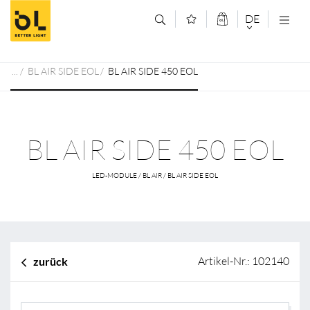
Zum Inhalt springen (Alt+0)
Zum Hauptmenü springen (Alt+1)
DE
DEUTSCH
BL AIR SIDE EOL
BL AIR SIDE 450 EOL
ENGLISCH
BL AIR SIDE 450 EOL
LED-MODULE / BL AIR / BL AIR SIDE EOL
Artikel-Nr.: 102140
zurück