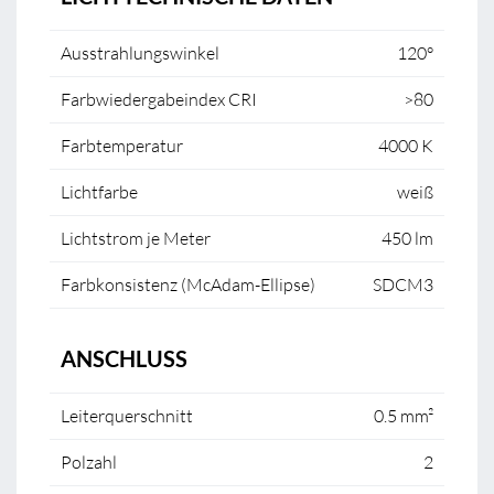
Ausstrahlungswinkel
120°
Farbwiedergabeindex CRI
>80
Farbtemperatur
4000 K
Lichtfarbe
weiß
Lichtstrom je Meter
450 lm
Farbkonsistenz (McAdam-Ellipse)
SDCM3
ANSCHLUSS
Leiterquerschnitt
0.5 mm²
Polzahl
2