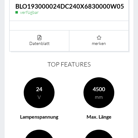
BLO193000024DC240X6830000W05
verfügbar
Datenblatt
merken
TOP FEATURES
24
4500
V
mm
Lampenspannung
Max. Länge