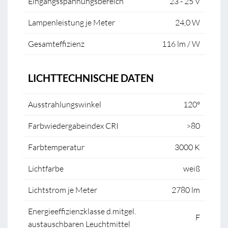
Eingangsspannungsbereich
23 - 25 V
Lampenleistung je Meter
24,0 W
Gesamteffizienz
116 lm / W
LICHTTECHNISCHE DATEN
Ausstrahlungswinkel
120°
Farbwiedergabeindex CRI
>80
Farbtemperatur
3000 K
Lichtfarbe
weiß
Lichtstrom je Meter
2780 lm
Energieeffizienzklasse d.mitgel.
F
austauschbaren Leuchtmittel