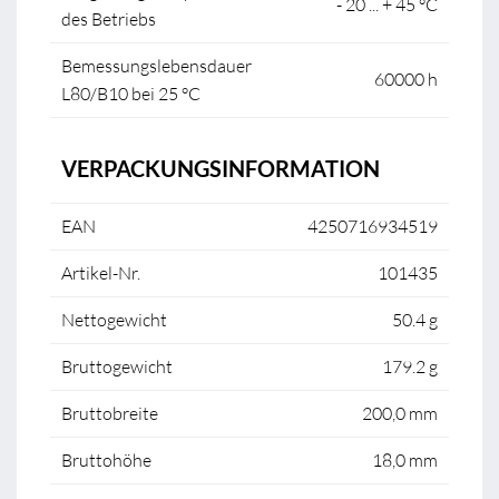
- 20 ... + 45 °C
des Betriebs
Bemessungslebensdauer
60000 h
L80/B10 bei 25 °C
VERPACKUNGSINFORMATION
EAN
4250716934519
Artikel-Nr.
101435
Nettogewicht
50.4 g
Bruttogewicht
179.2 g
Bruttobreite
200,0 mm
Bruttohöhe
18,0 mm