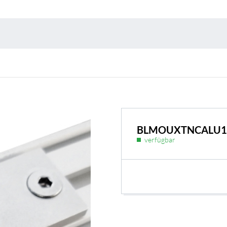
Umweltschutz & 
BLMOUXTNCALU1
verfügbar
BL Shine Netzteile
rodukt nach Ihren
BL Netzteile Basic
BL Netzteile Dimmbar
BL Interieur