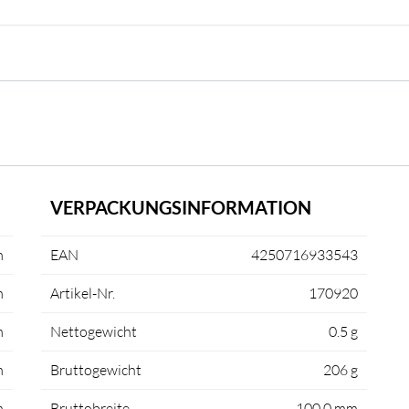
VERPACKUNGSINFORMATION
m
EAN
4250716933543
m
Artikel-Nr.
170920
m
Nettogewicht
0.5 g
m
Bruttogewicht
206 g
m
Bruttobreite
100,0 mm