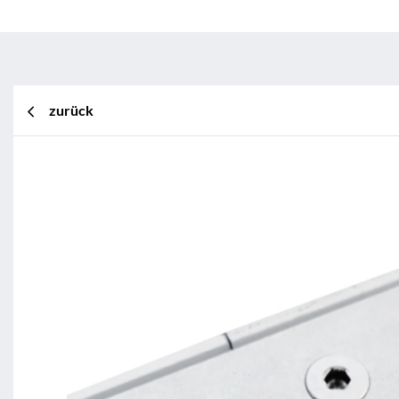
zurück
BL Shine XConfig
BL Shine XConfig - Sie stellen Ihr P
Wünschen zusammen