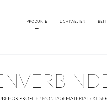
PRODUKTE
LICHTWELTEN
BETT
Über uns
Shine Suite - Pr
Produktkonfigu
IENVERBINDE
Licht nach Maß 
Better Team - Ka
UBEHÖR PROFILE / MONTAGEMATERIAL / XT-SER