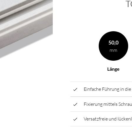
T
50,0
mm
Länge
Einfache Führung in die
Fixierung mittels Schra
Versatzfreie und lückenl