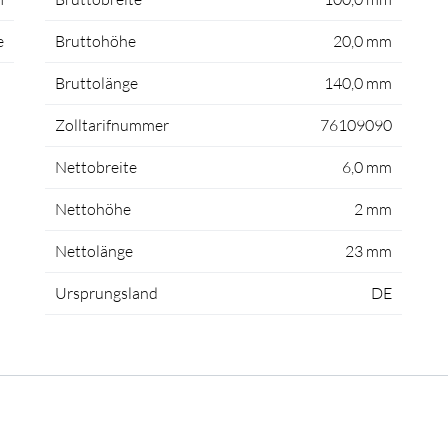
e
Bruttohöhe
20,0 mm
Bruttolänge
140,0 mm
Zolltarifnummer
76109090
Nettobreite
6,0 mm
Nettohöhe
2 mm
Nettolänge
23 mm
Ursprungsland
DE