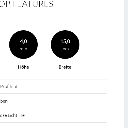
OP FEATURES
BL Casambi
4,0
15,0
mm
mm
Höhe
Breite
 Profilnut
uben
ose Lichtline