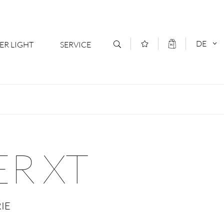
DE
ER LIGHT
SERVICE
Kontakt
DEUTSCH
oduktsortiment
News
ENGLISCH
ratoren
Newsletter Anmeldung
R XT
- Ihr Mehrwert
Downloads & Formulare
rriere
Kataloge
IE