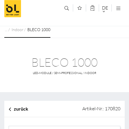
Zum Inhalt springen (Alt+0)
Zum Hauptmenü springen (Alt+1)
DE
DEUTSCH
Indoor
BLECO 1000
ENGLISCH
BLECO 1000
LED-MODULE / SEMI-PROFESSIONAL / INDOOR
Artikel-Nr.: 170820
zurück