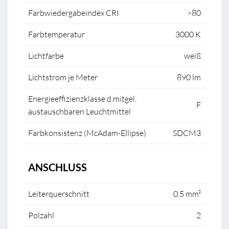
Farbwiedergabeindex CRI
>80
Farbtemperatur
3000 K
Lichtfarbe
weiß
Lichtstrom je Meter
890 lm
Energieeffizienzklasse d.mitgel.
F
austauschbaren Leuchtmittel
Farbkonsistenz (McAdam-Ellipse)
SDCM3
ANSCHLUSS
Leiterquerschnitt
0.5 mm²
Polzahl
2