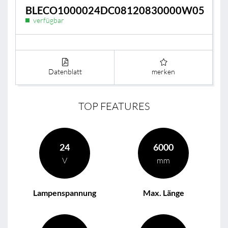
BLECO1000024DC08120830000W05
verfügbar
Datenblatt
merken
TOP FEATURES
24
6000
V
mm
Lampenspannung
Max. Länge