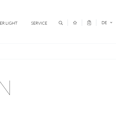
DE
ER LIGHT
SERVICE
Kontakt
DEUTSCH
oduktsortiment
News
ENGLISCH
ratoren
Newsletter Anmeldung
N
- Ihr Mehrwert
Downloads & Formulare
rriere
Kataloge