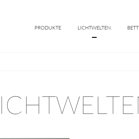
PRODUKTE
LICHTWELTEN
BETT
Über uns
Shine Suite - Pr
Produktkonfigu
LICHTWELTE
Licht nach Maß 
Better Team - Ka