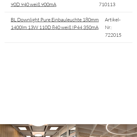
90D 940 weiß 900mA
710113
BL Downlight Pure Einbauleuchte 180mm
Artikel-
1400lm 13W 110D 840 weiß IP44 350mA
Nr.:
722015