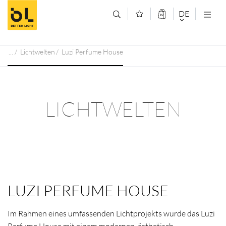
Zum Inhalt springen (Alt+0)
Zum Hauptmenü springen (Alt+1)
DE
DEUTSCH
Lichtwelten
Luzi Perfume House
ENGLISCH
LICHTWELTEN
LUZI PERFUME HOUSE
Im Rahmen eines umfassenden Lichtprojekts wurde das Luzi