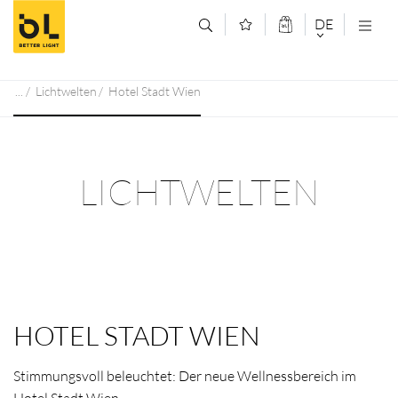
Zum Inhalt springen (Alt+0)
Zum Hauptmenü springen (Alt+1)
DE
DEUTSCH
Lichtwelten
Hotel Stadt Wien
ENGLISCH
LICHTWELTEN
HOTEL STADT WIEN
Stimmungsvoll beleuchtet: Der neue Wellnessbereich im