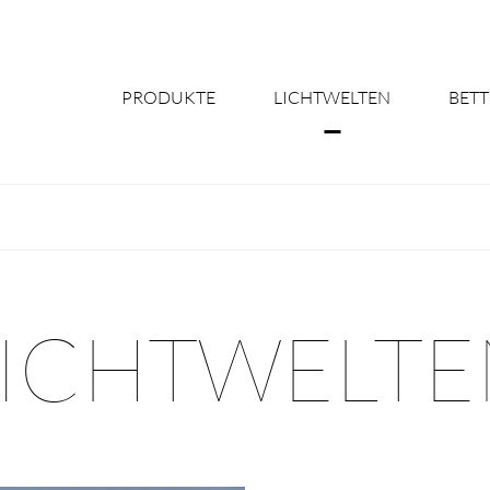
PRODUKTE
LICHTWELTEN
BETT
Über uns
Shine Suite - Pr
Produktkonfigu
LICHTWELTE
Licht nach Maß 
Better Team - Ka