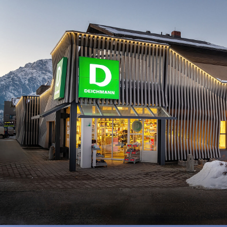
BL Shine XConfig
BL Shine XConfig - Sie stelle
Wünschen zusammen