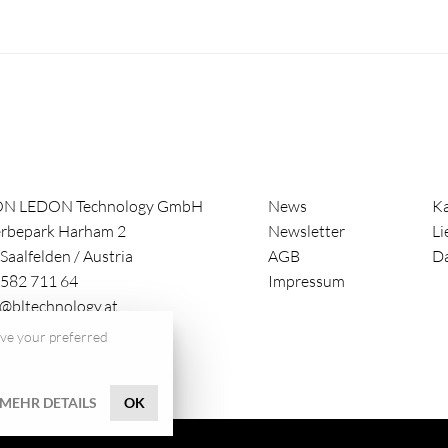
ON LEDON Technology GmbH
News
Ka
rbepark Harham 2
Newsletter
Li
Saalfelden
/
Austria
AGB
Da
582 711 64
Impressum
e@bltechnology.at
save your preferred
MEHR DETAILS
OK