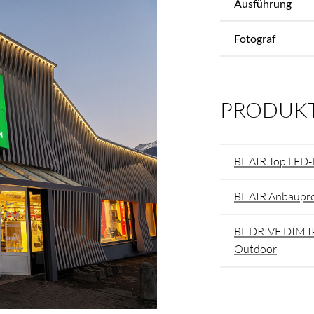
Ausführung
Fotograf
PRODUK
BL AIR Top LED-
BL AIR Anbaupro
BL DRIVE DIM I
Outdoor