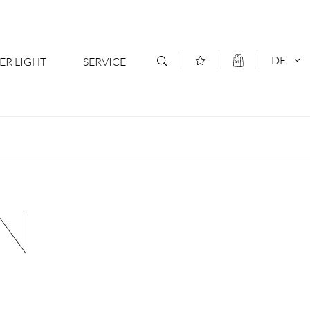
DE
ER LIGHT
SERVICE
Kontakt
DEUTSCH
oduktsortiment
News
ENGLISCH
ratoren
Newsletter Anmeldung
N
- Ihr Mehrwert
Downloads & Formulare
rriere
Kataloge