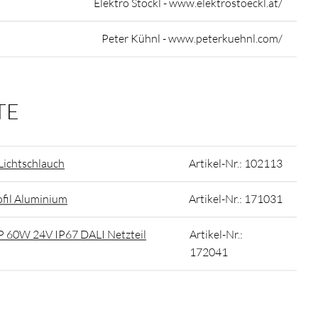
Elektro Stöckl - www.elektrostoeckl.at/
Peter Kühnl - www.peterkuehnl.com/
TE
Lichtschlauch
Artikel-Nr.: 102113
fil Aluminium
Artikel-Nr.: 171031
P 60W 24V IP67 DALI Netzteil
Artikel-Nr.:
172041