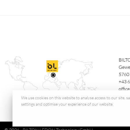
BILT
Gewe
5760
+43 6
offic
We use cookies on this website to analyse access to our site, 
settings and optimise your experience of our website.