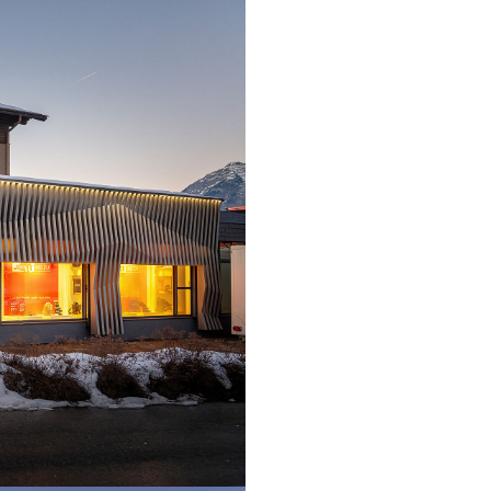
Umweltschutz & 
BL Shine Netzteile
n Ihr Produkt nach Ihren
BL Netzteile Basic
BL Netzteile Dimmbar
BL Interieur