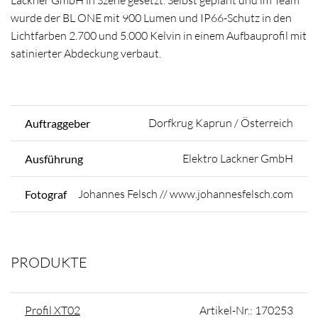
Lackner GmbH in Szene gesetzt. Selbst geplant und im Team
wurde der BL ONE mit 900 Lumen und IP66-Schutz in den
Lichtfarben 2.700 und 5.000 Kelvin in einem Aufbauprofil mit
satinierter Abdeckung verbaut.
Dorfkrug Kaprun / Österreich
Auftraggeber
Elektro Lackner GmbH
Ausführung
Johannes Felsch // www.johannesfelsch.com
Fotograf
PRODUKTE
Profil XT02
Artikel-Nr.: 170253