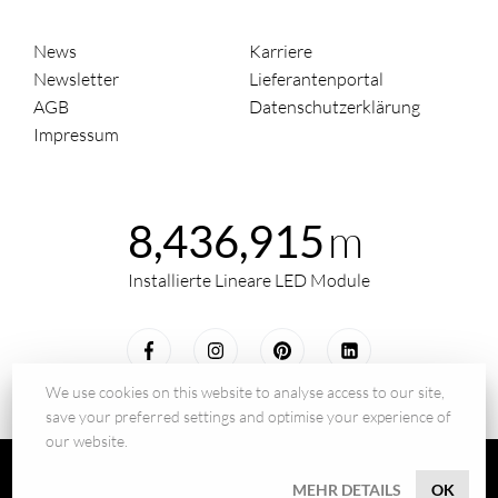
News
Karriere
Newsletter
Lieferantenportal
AGB
Datenschutzerklärung
Impressum
m
8,436,915
Installierte Lineare LED Module
We use cookies on this website to analyse access to our site,
save your preferred settings and optimise your experience of
our website.
© 2026 - BILTON LEDON Technology GmbH
MEHR DETAILS
OK