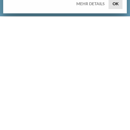
MEHR DETAILS
OK
BETTER LIGHT
Wir sind BETTER LIGHT – Ihr Kompetenzpartner für
individuelle Lichtlösungen. Als Zusammenschluss der
etablierten Marken BILTON und LEDON vereinen wir
über 20 Jahre Erfahrung in der Entwicklung
hochwertiger LED-Beleuchtungssysteme.
Mit technischem Know-how, Engineering-Kompetenz
und einem klaren Fokus auf maßgeschneiderte Lösungen