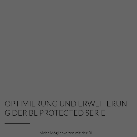
LIGHT:ENGINEERS BUILDING VALU
OPTIMIERUNG UND ERWEITERUN
E
G DER BL PROTECTED SERIE
Wir stellen Licht nach Maß in unsren
Mehr Möglichkeiten mit der BL