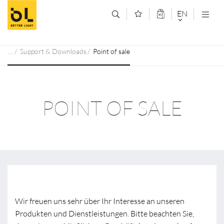
Jump to main content (Alt+0)
Jump to main menu (Alt+1)
EN
DEUTSCH
Support & Downloads
Point of sale
ENGLISCH
POINT OF SALE
Wir freuen uns sehr über Ihr Interesse an unseren
Produkten und Dienstleistungen. Bitte beachten Sie,