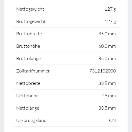
Nettogewicht
127 g
Bruttogewicht
127 g
Bruttobreite
85,0 mm
Bruttohöhe
60,0 mm
Bruttolänge
85,0 mm
Zolltarifnummer
7312102000
Nettobreite
33,8 mm
Nettohöhe
45 mm
Nettolänge
33.8 mm
Ursprungsland
CN